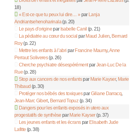
Droits de l’enfant et inégalités
par
Jean-Pierre Lazarus
(p.
18)
« Est-ce que tu peux lui dire… »
par
Lanja
Andriantsehenoharinala
(p. 20)
Le pays d’origine
par
Isabelle Canil
(p. 21)
La pédiatrie au cœur du social
par
Maud Julien
,
Bernard
Roy
(p. 22)
Mettre les enfants à l’abri
par
Francine Maumy
,
Anne
Perraut Soliveres
(p. 26)
Cherche psychiatre désespérément
par
Jean-Luc De la
Rue
(p. 28)
Stop aux cancers de nos enfants
par
Marie Kayser
,
Marie
Thibaud
(p. 30)
Protéger nos bébés des toxiques
par
Giliane Darracq
,
Jean-Marc Gibert
,
Bernard Topuz
(p. 34)
Dangers pour les enfants exposés in utero aux
progestatifs de synthèse
par
Marie Kayser
(p. 37)
Les jeunes enfants et les écrans
par
Elisabeth Jude
Lafitte
(p. 38)