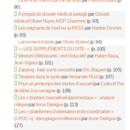
La femme chahid qui crie au loup
par
Patrick Dubreil
(p.
90)
À propos du dossier médical partagé
par
Groupe
médical Olivier Noyer
,
MSP Charonne
(p. 93)
Les soignants de l’exil sur la PASS
par
Martine Devries
(p. 93)
Lancement d’alerte
par
Olivier Boitard
(p. 94)
— LES SUPPLÉMENTS DU SITE —
(p. 100)
Mineurs Délinquants : exit l’éducatif !
par
Hakim Baya
,
Jean Vignes
(p. 101)
Zapping : haro sur le crocodile
par
Éric Bogaert
(p. 105)
Troubles dans le lycée
par
Alexandre Rizzi
(p. 107)
Pour un printemps des modes d’accueil
par
Collectif Pas
de bébé à la consigne
(p. 109)
Les « troubles neurodéveloppementaux » : analyse
critique
par
Anne Delègue
(p. 113)
Les « plateformes d’orientation et de coordination »
(« POC ») : décryptage et réflexions
par
Anne Delègue
(p.
127)