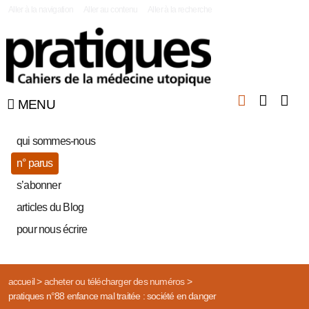
|
Aller à la navigation
Aller au contenu
Aller à la recherche
MENU
qui sommes-nous
n° parus
s’abonner
articles du Blog
pour nous écrire
accueil
>
acheter ou télécharger des numéros
>
pratiques n°88 enfance mal traitée : société en danger