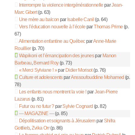
Interrompre la violence intergénérationnelle
par
Jean-
Marc Gibert
(p. 63)
Une mère au balcon
par
Isabelle Canil
(p. 64)
Vers l’éducation nouvelle à l’école
par
Thomas Prime
(p.
67)
Alimentation enfantine au Québec
par
Anne-Marie
Rouillier
(p. 70)
Wapikoni et l’émancipation des jeunes
par
Manon
Barbeau
,
Bernard Roy
(p. 73)
« Merci Sylviane ! »
par
Didier Morisot
(p. 76)
Culture et adolescents
par
Anssoufouddine Mohamed
(p.
78)
Les enfants nous montrent la voie !
par
Jean-Pierre
Lazarus
(p. 81)
Futur ou no futur ?
par
Sylvie Cognard
(p. 82)
— MAGAZINE —
(p. 85)
Dépolitisation et soignants à Jérusalem
par
Shifra
Gottlieb
,
Zvika Orr
(p. 86)