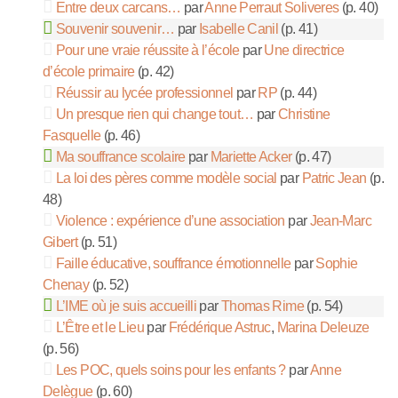
Entre deux carcans…
par
Anne Perraut Soliveres
(p. 40)
Souvenir souvenir…
par
Isabelle Canil
(p. 41)
Pour une vraie réussite à l’école
par
Une directrice
d’école primaire
(p. 42)
Réussir au lycée professionnel
par
RP
(p. 44)
Un presque rien qui change tout…
par
Christine
Fasquelle
(p. 46)
Ma souffrance scolaire
par
Mariette Acker
(p. 47)
La loi des pères comme modèle social
par
Patric Jean
(p.
48)
Violence : expérience d’une association
par
Jean-Marc
Gibert
(p. 51)
Faille éducative, souffrance émotionnelle
par
Sophie
Chenay
(p. 52)
L’IME où je suis accueilli
par
Thomas Rime
(p. 54)
L’Être et le Lieu
par
Frédérique Astruc
,
Marina Deleuze
(p. 56)
Les POC, quels soins pour les enfants ?
par
Anne
Delègue
(p. 60)