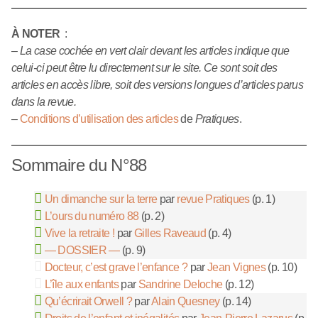
À NOTER
:
–
La case cochée en vert clair devant les articles indique que
celui-ci peut être lu directement sur le site. Ce sont soit des
articles en accès libre, soit des versions longues d’articles parus
dans la revue.
–
Conditions d’utilisation des articles
de
Pratiques
.
Sommaire du N°88
Un dimanche sur la terre
par
revue Pratiques
(p. 1)
L’ours du numéro 88
(p. 2)
Vive la retraite !
par
Gilles Raveaud
(p. 4)
— DOSSIER —
(p. 9)
Docteur, c’est grave l’enfance ?
par
Jean Vignes
(p. 10)
L’île aux enfants
par
Sandrine Deloche
(p. 12)
Qu’écrirait Orwell ?
par
Alain Quesney
(p. 14)