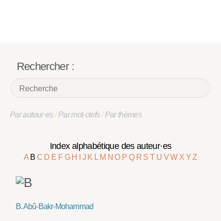
Rechercher :
Par auteur·es
/
Par mot-clefs
/
Par thèmes
Index alphabétique des auteur·es
A
B
C
D
E
F
G
H
I
J
K
L
M
N
O
P
Q
R
S
T
U
V
W
X
Y
Z
B. Abû-Bakr-Mohammad