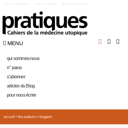
|
Aller à la navigation
Aller au contenu
Aller à la recherche
MENU
qui sommes-nous
n° parus
s’abonner
articles du Blog
pour nous écrire
accueil
>
les auteurs
>
bogaert