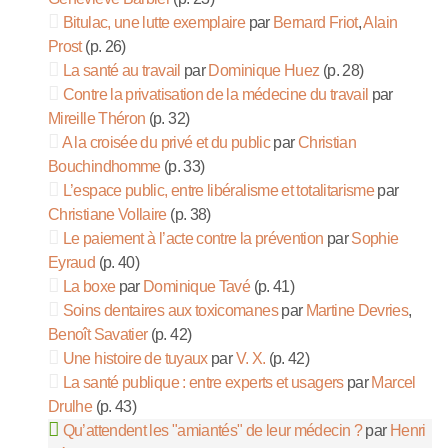
Bitulac, une lutte exemplaire
par
Bernard Friot
,
Alain
Prost
(p. 26)
La santé au travail
par
Dominique Huez
(p. 28)
Contre la privatisation de la médecine du travail
par
Mireille Théron
(p. 32)
A la croisée du privé et du public
par
Christian
Bouchindhomme
(p. 33)
L’espace public, entre libéralisme et totalitarisme
par
Christiane Vollaire
(p. 38)
Le paiement à l’acte contre la prévention
par
Sophie
Eyraud
(p. 40)
La boxe
par
Dominique Tavé
(p. 41)
Soins dentaires aux toxicomanes
par
Martine Devries
,
Benoît Savatier
(p. 42)
Une histoire de tuyaux
par
V. X.
(p. 42)
La santé publique : entre experts et usagers
par
Marcel
Drulhe
(p. 43)
Qu’attendent les "amiantés" de leur médecin ?
par
Henri