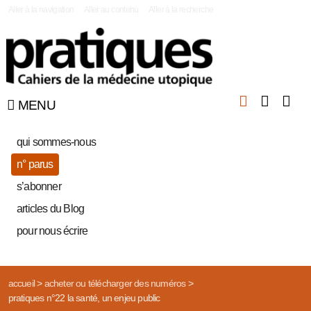
|
Aller à la navigation
Aller au contenu
Aller à la recherche
MENU
qui sommes-nous
n° parus
s’abonner
articles du Blog
pour nous écrire
accueil
>
acheter ou télécharger des numéros
>
pratiques n°22 la santé, un enjeu public