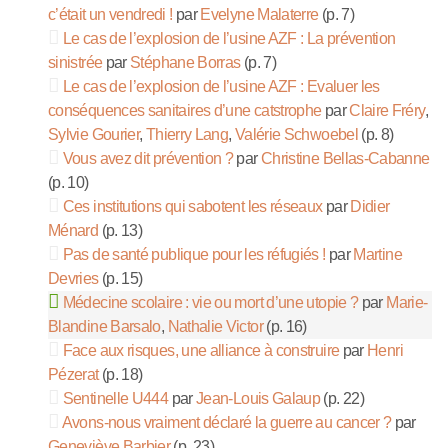
c’était un vendredi !
par
Evelyne Malaterre
(p. 7)
Le cas de l’explosion de l’usine AZF : La prévention
sinistrée
par
Stéphane Borras
(p. 7)
Le cas de l’explosion de l’usine AZF : Evaluer les
conséquences sanitaires d’une catstrophe
par
Claire Fréry
,
Sylvie Gourier
,
Thierry Lang
,
Valérie Schwoebel
(p. 8)
Vous avez dit prévention ?
par
Christine Bellas-Cabanne
(p. 10)
Ces institutions qui sabotent les réseaux
par
Didier
Ménard
(p. 13)
Pas de santé publique pour les réfugiés !
par
Martine
Devries
(p. 15)
Médecine scolaire : vie ou mort d’une utopie ?
par
Marie-
Blandine Barsalo
,
Nathalie Victor
(p. 16)
Face aux risques, une alliance à construire
par
Henri
Pézerat
(p. 18)
Sentinelle U444
par
Jean-Louis Galaup
(p. 22)
Avons-nous vraiment déclaré la guerre au cancer ?
par
Geneviève Barbier
(p. 23)