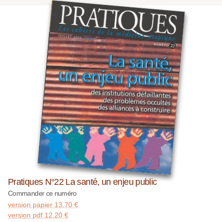
Pratiques N°22 La santé, un enjeu public
Commander ce numéro
version papier
13,70
€
version pdf
12,20
€