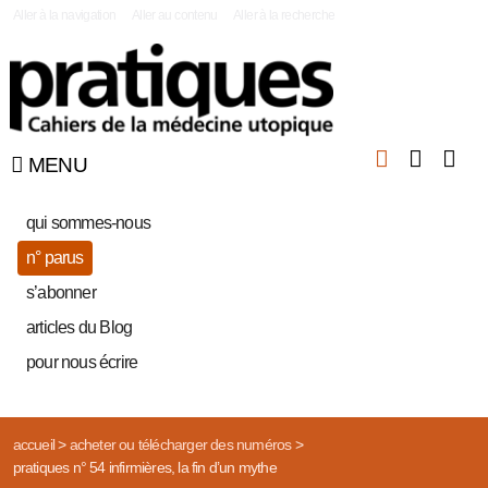
|
Aller à la navigation
Aller au contenu
Aller à la recherche
MENU
qui sommes-nous
n° parus
s’abonner
articles du Blog
pour nous écrire
accueil
>
acheter ou télécharger des numéros
>
pratiques n° 54 infirmières, la fin d’un mythe