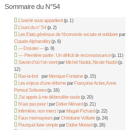
Sommaire du N°54
L’avenir vous appartient
(p. 1)
L’ours du n° 54
(p. 2)
Les Etats généraux de l’économie sociale et solidaire
par
Claude Alphandéry
(p. 6)
— Dossier —
(p. 9)
---- Première partie : Un déficit de reconnaissance
(p. 11)
Savoir d’où l’on vient
par
Michel Nadot
,
Nicole Nadot
(p.
12)
Ras-le-bol
par
Monique Fontaine
(p. 15)
Les enjeux d’une réforme
par
Françoise Acker
,
Anne
Perraut Soliveres
(p. 16)
J’ai appris à me débrouiller seule
(p. 20)
N’aie pas peur !
par
Didier Ménard
(p. 21)
Infirmière, non merci !
par
Magali Pichard
(p. 22)
Faux monnayeurs
par
Christiane Vollaire
(p. 24)
Pourquoi faire simple
par
Didier Morisot
(p. 28)