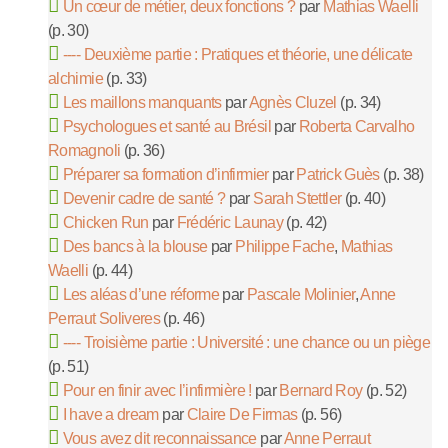
Un cœur de métier, deux fonctions ?
par
Mathias Waelli
(p. 30)
---- Deuxième partie : Pratiques et théorie, une délicate
alchimie
(p. 33)
Les maillons manquants
par
Agnès Cluzel
(p. 34)
Psychologues et santé au Brésil
par
Roberta Carvalho
Romagnoli
(p. 36)
Préparer sa formation d’infirmier
par
Patrick Guès
(p. 38)
Devenir cadre de santé ?
par
Sarah Stettler
(p. 40)
Chicken Run
par
Frédéric Launay
(p. 42)
Des bancs à la blouse
par
Philippe Fache
,
Mathias
Waelli
(p. 44)
Les aléas d’une réforme
par
Pascale Molinier
,
Anne
Perraut Soliveres
(p. 46)
---- Troisième partie : Université : une chance ou un piège
(p. 51)
Pour en finir avec l’infirmière !
par
Bernard Roy
(p. 52)
I have a dream
par
Claire De Firmas
(p. 56)
Vous avez dit reconnaissance
par
Anne Perraut