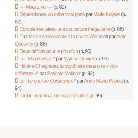
---- Magazine ----
(p. 81)
Dépendance, un débat mal posé
par
Marie Kayser
(p.
82)
Complémentaires, une couverture inégalitaire
(p. 86)
Emincé de cœlioscopie à la sauce Winnicott
par
Alain
Quesney
(p. 88)
Deux déficits pour le prix d’un
(p. 90)
Lu :
Ma province
*
par
Martine Devries
(p. 91)
Hélène Chaigneau, la psychiatre dans une « voix
différente »*
par
Pascale Molinier
(p. 92)
Lu :
Le quai de Ouistreham
*
par
Anne-Marie Pabois
(p.
94)
Tout le numéro à lire en accès libre
(p. 99)