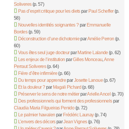
Soliveres
(p. 57)
Pas d’esprit critique pour les diets
par
Paul Scheffer
(p.
58)
Nouvelles identités soignantes ?
par
Emmanuelle
Bordes
(p. 59)
Déconstruction d’une dichotomie
par
Amélie Perron
(p.
60)
Vous êtes seul juge docteur
par
Martine Lalande
(p. 62)
Les enjeux de l’institution
par
Gilles Monceau
,
Anne
Perraut Soliveres
(p. 64)
Fière d’être infirmière
(p. 66)
Du temps pour apprendre
par
Josette Lanoue
(p. 67)
Et la douleur ?
par
Magali Pichard
(p. 68)
Préserver le sens de notre métier
par
Arielle Ancel
(p. 70)
Des professionnels qui forment des professionnels
par
Claudia Maria Filgueiras Penido
(p. 72)
Le palmier hawaïen
par
Frédéric Launay
(p. 74)
L’envers des décors
par
Jean Vignes
(p. 76)
Un métier d’avenir ?
par
Anne Perraut Soliveres
(p. 78)