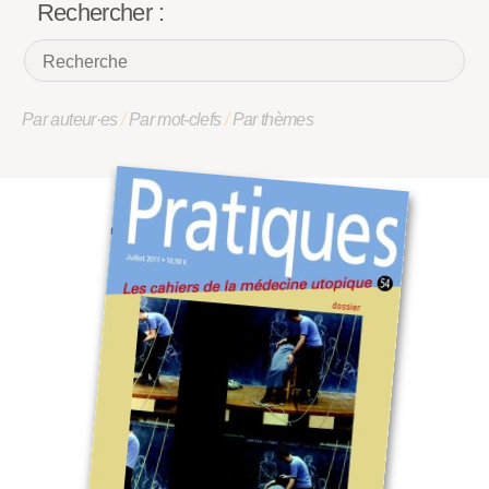
Rechercher :
Par auteur·es
/
Par mot-clefs
/
Par thèmes