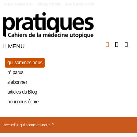
|
Aller à la navigation
Aller au contenu
Aller à la recherche
MENU
qui sommes-nous
n° parus
s’abonner
articles du Blog
pour nous écrire
accueil
>
qui sommes-nous ?