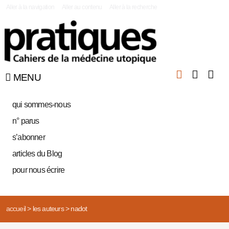
|
Aller à la navigation
Aller au contenu
Aller à la recherche
MENU
qui sommes-nous
n° parus
s’abonner
articles du Blog
pour nous écrire
accueil
>
les auteurs
>
nadot