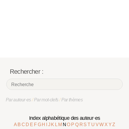
Rechercher :
Par auteur·es
/
Par mot-clefs
/
Par thèmes
Index alphabétique des auteur·es
A
B
C
D
E
F
G
H
I
J
K
L
M
N
O
P
Q
R
S
T
U
V
W
X
Y
Z