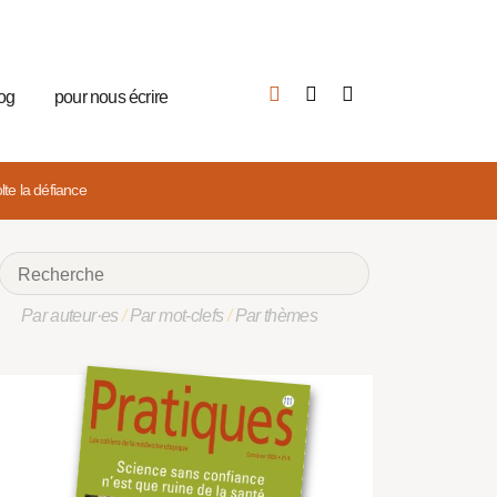
log
pour nous écrire
lte la défiance
Par auteur·es
/
Par mot-clefs
/
Par thèmes