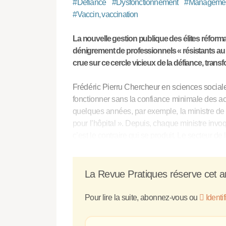
#
Défiance
#
Dysfonctionnement
#
Management,
#
Vaccin, vaccination
La nouvelle gestion publique des élites réforma
dénigrement de professionnels « résistants au
crue sur ce cercle vicieux de la défiance, transf
Frédéric Pierru Chercheur en sciences socia
fonctionner sans la confiance minimale des acte
quelques années, par exemple, la ministre de 
pour l’hôpital ». Depuis, chaque ministre invo
c’est le contraire qui se produit. Le secteur d
La Revue Pratiques réserve cet ar
Pour lire la suite, abonnez-vous ou
Identi