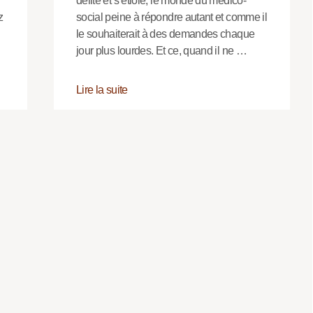
délite et s’étiole, le monde du médico-
z
social peine à répondre autant et comme il
le souhaiterait à des demandes chaque
jour plus lourdes. Et ce, quand il ne …
Lire la suite