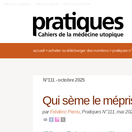
|
Aller à la navigation
Aller au contenu
Aller à la recherche
accueil
>
acheter ou télécharger des numéros
>
pratiques n
N°111 - octobre 2025
Qui sème le mépris
par
Frédéric Pierru
,
Pratiques N°111
,
mai 20