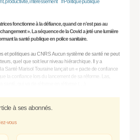
 productivité, intéressement
#
Politique publique
trices fonctionne à la défiance, quand ce n’est pas au
 changement ». La séquence de la Covid a jeté une lumière
ormant la santé publique en police sanitaire.
les et politiques au CNRS Aucun système de santé ne peut
urs, quel que soit leur niveau hiérarchique. Il y a
la Santé Marisol Touraine lançait un « pacte de confiance
que la confiance lors du lancement de sa réforme. Las,
e la santé, qui va de réforme en réforme (…)
ticle à ses abonnés.
fiez-vous