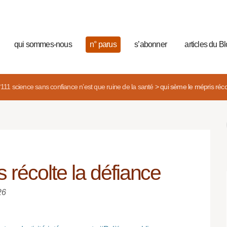
qui sommes-nous
n° parus
s’abonner
articles du B
°111 science sans confiance n’est que ruine de la santé
>
qui sème le mépris réco
 récolte la défiance
26