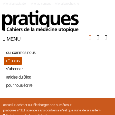
|
Aller à la navigation
Aller au contenu
Aller à la recherche
MENU
qui sommes-nous
n° parus
s’abonner
articles du Blog
pour nous écrire
accueil
>
acheter ou télécharger des numéros
>
pratiques n°111 science sans confiance n’est que ruine de la santé
>