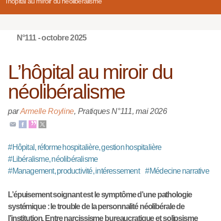
l’hôpital au miroir du néolibéralisme
N°111 - octobre 2025
L’hôpital au miroir du
néolibéralisme
par
Armelle Royline
,
Pratiques N°111
,
mai 2026
#
Hôpital, réforme hospitalière, gestion hospitalière
#
Libéralisme, néolibéralisme
#
Management, productivité, intéressement
#
Médecine narrative
L’épuisement soignant est le symptôme d’une pathologie
systémique : le trouble de la personnalité néolibérale de
l’institution. Entre narcissisme bureaucratique et solipsisme