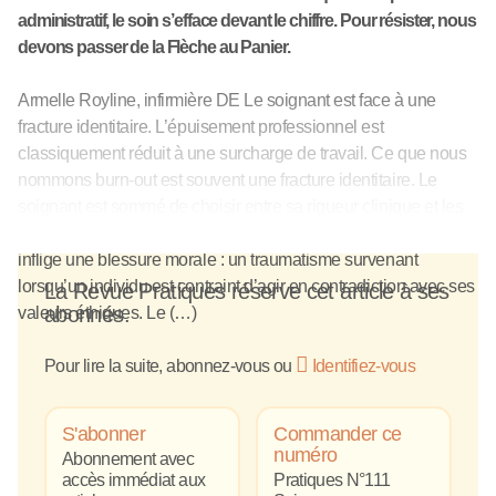
administratif, le soin s’efface devant le chiffre. Pour résister, nous
devons passer de la Flèche au Panier.
Armelle Royline, infirmière DE Le soignant est face à une
fracture identitaire. L’épuisement professionnel est
classiquement réduit à une surcharge de travail. Ce que nous
nommons burn-out est souvent une fracture identitaire. Le
soignant est sommé de choisir entre sa rigueur clinique et les
exigences de rendement d’un système muté. Cette tension
inflige une blessure morale : un traumatisme survenant
lorsqu’un individu est contraint d’agir en contradiction avec ses
La Revue Pratiques réserve cet article à ses
abonnés.
valeurs éthiques. Le (…)
Pour lire la suite, abonnez-vous ou
Identifiez-vous
S'abonner
Commander ce
numéro
Abonnement avec
accès immédiat aux
Pratiques N°111