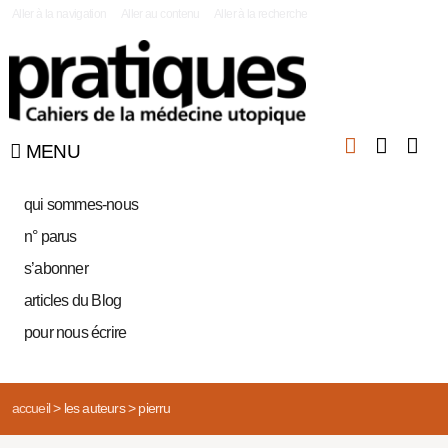
|
Aller à la navigation
Aller au contenu
Aller à la recherche
MENU
qui sommes-nous
n° parus
s’abonner
articles du Blog
pour nous écrire
accueil
>
les auteurs
>
pierru