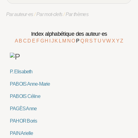
Par auteur·es
/
Par mot-clefs
/
Par thèmes
Index alphabétique des auteur·es
A
B
C
D
E
F
G
H
I
J
K
L
M
N
O
P
Q
R
S
T
U
V
W
X
Y
Z
P. Elisabeth
PABOIS Anne-Marie
PABOIS Céline
PAGÈS Anne
PAHOR Boris
PAIN Arielle