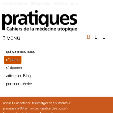
|
Aller à la navigation
Aller au contenu
Aller à la recherche
MENU
qui sommes-nous
n° parus
s’abonner
articles du Blog
pour nous écrire
accueil
>
acheter ou télécharger des numéros
>
pratiques n°80 la marchandisation des corps
>