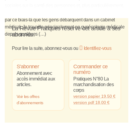
sociales sur la santé des personnes et, plus particulièrement,
sur les corps, car c’est la matière première du médecin. C’est
par ce biais-là que les gens débarquent dans un cabinet
médical. Je travaille principalement en gynécologie médicale
La Revue Pratiques réserve cet article à ses
abonnés.
depuis quelques (…)
Pour lire la suite, abonnez-vous ou
Identifiez-vous
S'abonner
Commander ce
numéro
Abonnement avec
accès immédiat aux
Pratiques N°80 La
articles.
marchandisation des
corps
version papier
19,50
€
Voir les offres
version pdf
18,00
€
d'abonnements