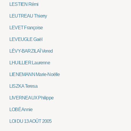
LESTIEN Rémi
LEUTREAU Thierry
LEVET Françoise
LEVEUGLE Gaël
LÉVY-BARZILAÏ Vered
LHUILLIER Laurenne
LIENEMANN Marie-Noëlle
LISZKA Teresa
LIVERNEAUX Philippe
LOBÉ Annie
LOI DU 13 AOÛT 2005