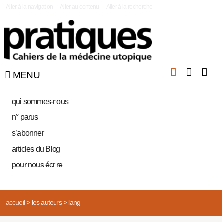
|
Aller à la navigation
Aller au contenu
Aller à la recherche
MENU
qui sommes-nous
n° parus
s’abonner
articles du Blog
pour nous écrire
accueil
>
les auteurs
>
lang