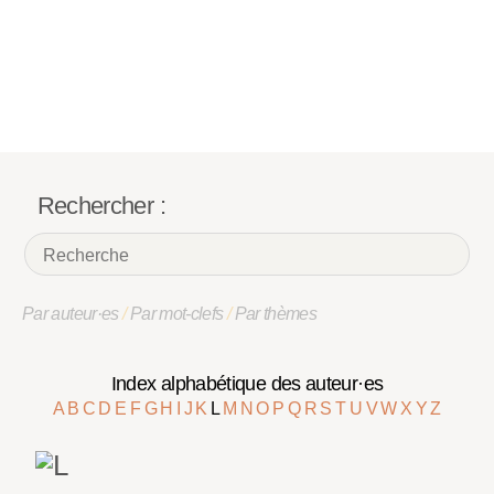
Rechercher :
Par auteur·es
/
Par mot-clefs
/
Par thèmes
Index alphabétique des auteur·es
A
B
C
D
E
F
G
H
I
J
K
L
M
N
O
P
Q
R
S
T
U
V
W
X
Y
Z