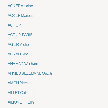
ACKER Antoine
ACKER Mariette
ACT UP
ACT UP-PARIS
AGIER Michel
AGRALI Sibel
AHAMADA Aicham
AHMED SELEMANE Outiati
AÏACH Pierre
AILLET Catherine
AIMONETTI Elin