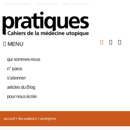
|
Aller à la navigation
Aller au contenu
Aller à la recherche
MENU
qui sommes-nous
n° parus
s’abonner
articles du Blog
pour nous écrire
accueil
>
les auteurs
>
anonyme