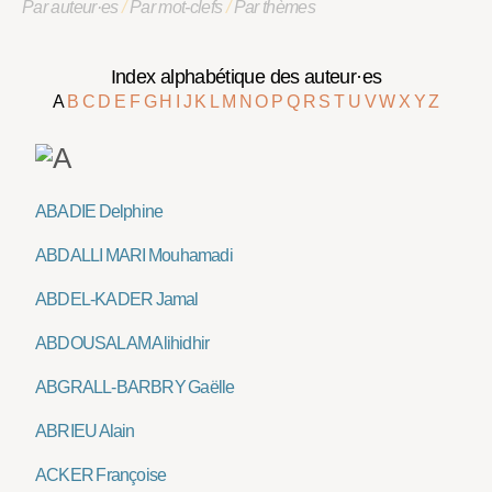
Par auteur·es
/
Par mot-clefs
/
Par thèmes
Index alphabétique des auteur·es
A
B
C
D
E
F
G
H
I
J
K
L
M
N
O
P
Q
R
S
T
U
V
W
X
Y
Z
ABADIE Delphine
ABDALLI MARI Mouhamadi
ABDEL-KADER Jamal
ABDOUSALAM Alihidhir
ABGRALL-BARBRY Gaëlle
ABRIEU Alain
ACKER Françoise