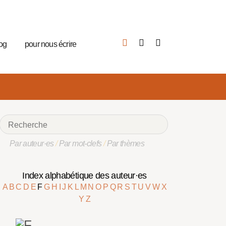
log
pour nous écrire
Par auteur·es
/
Par mot-clefs
/
Par thèmes
Index alphabétique des auteur·es
A
B
C
D
E
F
G
H
I
J
K
L
M
N
O
P
Q
R
S
T
U
V
W
X
Y
Z