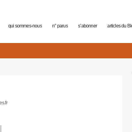
qui sommes-nous
n° parus
s’abonner
articles du B
es.fr