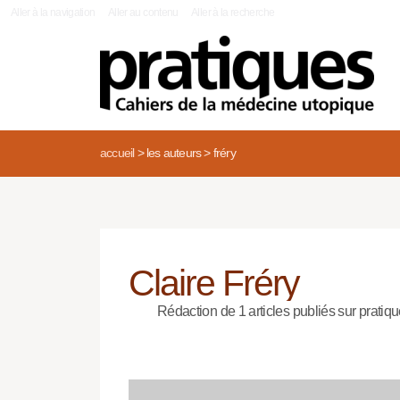
|
Aller à la navigation
Aller au contenu
Aller à la recherche
accueil
>
les auteurs
>
fréry
Claire Fréry
Rédaction de 1 articles publiés sur pratiqu