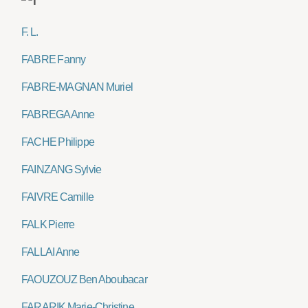
F. L.
FABRE Fanny
FABRE-MAGNAN Muriel
FABREGA Anne
FACHE Philippe
FAINZANG Sylvie
FAIVRE Camille
FALK Pierre
FALLAI Anne
FAOUZOUZ Ben Aboubacar
FARARIK Marie-Christine