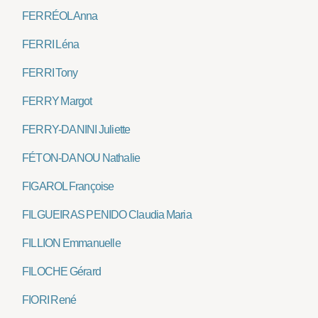
FERRÉOL Anna
FERRI Léna
FERRI Tony
FERRY Margot
FERRY-DANINI Juliette
FÉTON-DANOU Nathalie
FIGAROL Françoise
FILGUEIRAS PENIDO Claudia Maria
FILLION Emmanuelle
FILOCHE Gérard
FIORI René