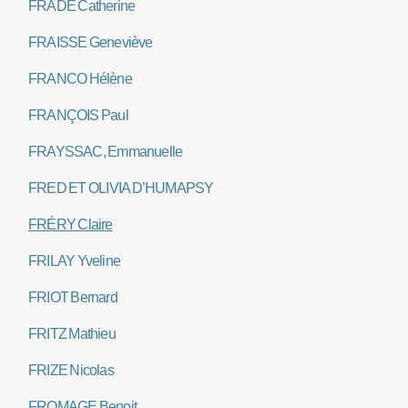
FRADE Catherine
FRAISSE Geneviève
FRANCO Hélène
FRANÇOIS Paul
FRAYSSAC, Emmanuelle
FRED ET OLIVIA D’HUMAPSY
FRÉRY Claire
FRILAY Yveline
FRIOT Bernard
FRITZ Mathieu
FRIZE Nicolas
FROMAGE Benoit