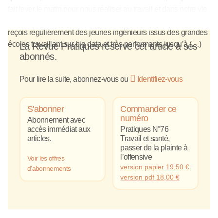
fait lever le matin pour nous réaliser au travail et dans notre vie
? Comment sortir de la plainte et devenir acteur de sa vie ? Je
reçois régulièrement des jeunes ingénieurs issus des grandes
écoles travaillant sur big data et très performants jusqu’à (…)
La Revue Pratiques réserve cet article à ses
abonnés.
Pour lire la suite, abonnez-vous ou
Identifiez-vous
S'abonner
Commander ce
numéro
Abonnement avec
accès immédiat aux
Pratiques N°76
articles.
Travail et santé,
passer de la plainte à
l’offensive
Voir les offres
version papier
19,50
€
d'abonnements
version pdf
18,00
€