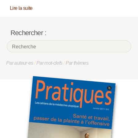
Lire la suite
Rechercher :
Par auteur·es
/
Par mot-clefs
/
Par thèmes