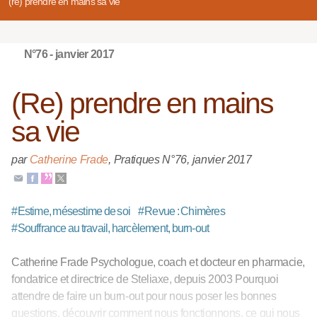
(re) prendre en mains sa vie
N°76 - janvier 2017
(Re) prendre en mains
sa vie
par
Catherine Frade
,
Pratiques N°76
,
janvier 2017
#
Estime, mésestime de soi
#
Revue : Chimères
#
Souffrance au travail, harcèlement, burn-out
Catherine Frade Psychologue, coach et docteur en pharmacie,
fondatrice et directrice de Steliaxe, depuis 2003 Pourquoi
attendre de faire un burn-out pour nous poser les bonnes
questions, découvrir comment nous fonctionnons, ce qui nous