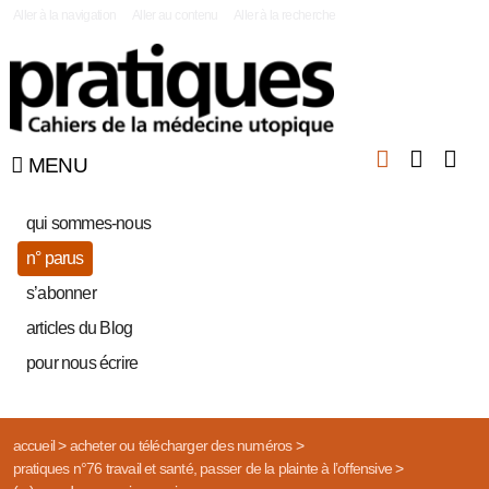
|
Aller à la navigation
Aller au contenu
Aller à la recherche
MENU
qui sommes-nous
n° parus
s’abonner
articles du Blog
pour nous écrire
accueil
>
acheter ou télécharger des numéros
>
pratiques n°76 travail et santé, passer de la plainte à l’offensive
>