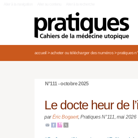
|
Aller à la navigation
Aller au contenu
Aller à la recherche
accueil
>
acheter ou télécharger des numéros
>
pratiques n
N°111 - octobre 2025
Le docte heur de l’
par
Éric Bogaert
,
Pratiques N°111
,
mai 2026