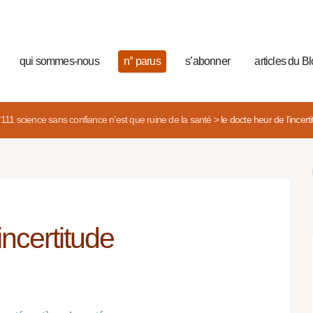
qui sommes-nous
n° parus
s’abonner
articles du B
°111 science sans confiance n’est que ruine de la santé
>
le docte heur de l’incert
incertitude