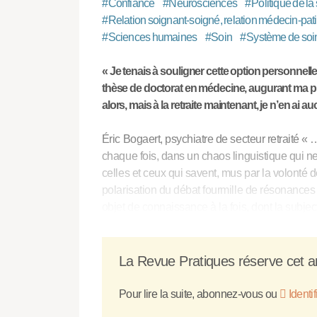
#
Confiance
#
Neurosciences
#
Politique de la
#
Relation soignant-soigné, relation médecin-pat
#
Sciences humaines
#
Soin
#
Système de soi
« Je tenais à souligner cette option personnelle
thèse de doctorat en médecine, augurant ma pra
alors, mais à la retraite maintenant, je n’en ai 
Éric Bogaert, psychiatre de secteur retraité « 
chaque fois, dans un chaos linguistique qui ne
celles et ceux qui savent, mus par la volonté de
polarisation du débat fourmille de résonances
objet de connaissance à la fois, dont la subje
La Revue Pratiques réserve cet ar
Pour lire la suite, abonnez-vous ou
Identi