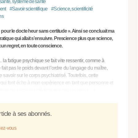
 santé, système de santé
ient
#
Savoir scientifique
#
Science, scientificité
ns
 pour le docte heur sans certitude ». Ainsi se concluait ma
tique qui allait s’ensuivre. Prescience plus que science,
aucun regret, en toute conscience.
… la fatigue psychique se fait vite ressentir, comme à
 fait pas le poids devant l’ordre du langage du maître,
 savoir sur le corps psychiatrisé. Toutefois, cette
 qui font écho à mon expérience en tant que personne et
ctivité du corps est médicalisée depuis mes (…)
ticle à ses abonnés.
fiez-vous