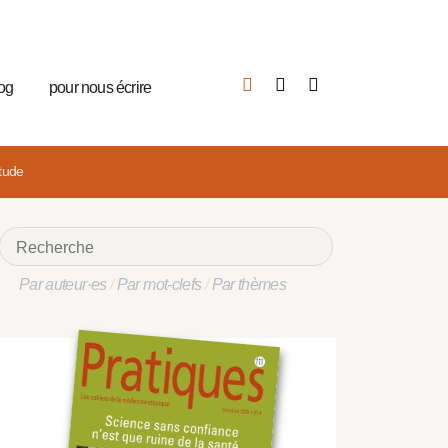
log
pour nous écrire
itude
Par auteur·es
/
Par mot-clefs
/
Par thèmes