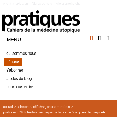
|
Aller à la navigation
Aller au contenu
Aller à la recherche
MENU
qui sommes-nous
n° parus
s’abonner
articles du Blog
pour nous écrire
accueil
>
acheter ou télécharger des numéros
>
pratiques n°102 l’enfant, au risque de la norme
>
la quête du diagnostic