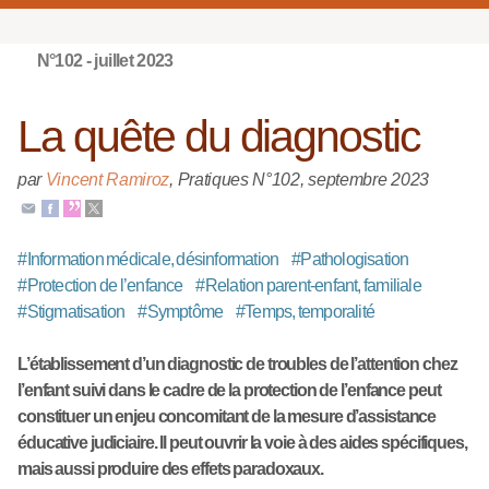
N°102 - juillet 2023
La quête du diagnostic
par
Vincent Ramiroz
,
Pratiques N°102
,
septembre 2023
#
Information médicale, désinformation
#
Pathologisation
#
Protection de l’enfance
#
Relation parent-enfant, familiale
#
Stigmatisation
#
Symptôme
#
Temps, temporalité
L’établissement d’un diagnostic de troubles de l’attention chez
l’enfant suivi dans le cadre de la protection de l’enfance peut
constituer un enjeu concomitant de la mesure d’assistance
éducative judiciaire. Il peut ouvrir la voie à des aides spécifiques,
mais aussi produire des effets paradoxaux.