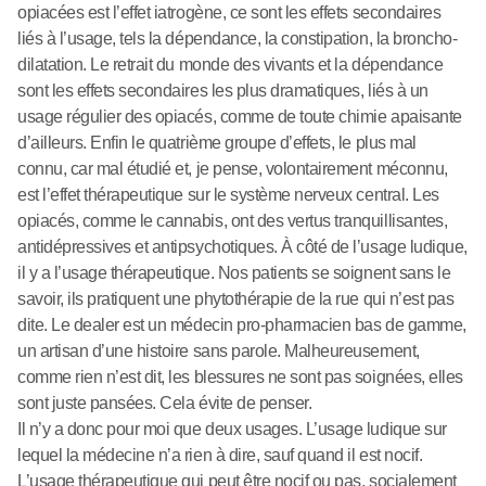
opiacées est l’effet iatrogène, ce sont les effets secondaires
liés à l’usage, tels la dépendance, la constipation, la broncho-
dilatation. Le retrait du monde des vivants et la dépendance
sont les effets secondaires les plus dramatiques, liés à un
usage régulier des opiacés, comme de toute chimie apaisante
d’ailleurs. Enfin le quatrième groupe d’effets, le plus mal
connu, car mal étudié et, je pense, volontairement méconnu,
est l’effet thérapeutique sur le système nerveux central. Les
opiacés, comme le cannabis, ont des vertus tranquillisantes,
antidépressives et antipsychotiques. À côté de l’usage ludique,
il y a l’usage thérapeutique. Nos patients se soignent sans le
savoir, ils pratiquent une phytothérapie de la rue qui n’est pas
dite. Le dealer est un médecin pro-pharmacien bas de gamme,
un artisan d’une histoire sans parole. Malheureusement,
comme rien n’est dit, les blessures ne sont pas soignées, elles
sont juste pansées. Cela évite de penser.
Il n’y a donc pour moi que deux usages. L’usage ludique sur
lequel la médecine n’a rien à dire, sauf quand il est nocif.
L’usage thérapeutique qui peut être nocif ou pas, socialement