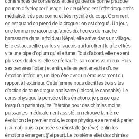
conférences de consensus et des guides de bonne pratique
pour en développer l’usage. Le deuxième est l’effet drogue très
médiatisé, très peu connu et très mythifié du coup. Comment
on est quand on prend de la drogue : on est drogué. Un jour,
une femme me raconte qu’après dix heures de marche
harassante dans le froid au Népal, elle arrive dans un village.
Elle est accueillie par les villageois qui lui offrent le gîte et très
vite une pipe d’opium qu’elle fume. Tout d’abord, elle ne sent
plus ses douleurs, elle se réchauffe, son corps va mieux. Puis
ses pensées flottent et enfin, elle se sent envahie d’une
émotion intérieure, un bien-être avec un émoussement du
rapport à l’extérieur. Cette femme nous décrit les trois sites
d’action de toute drogue apaisante (l’alcool, le cannabis). Le
corps physique la pensée et les émotions, je pense que
lorsqu’un patient quitte l’héroïne pour des chimies moins
puissantes, médicalement assisté, on retrouve la même
évolution : le premier mois, le corps physique se remet à parler
(j’ai mal), puis la pensée se réinstalle (je rêve), enfin les
émotions émergent (j’ai peur). Le troisième effet des chimies