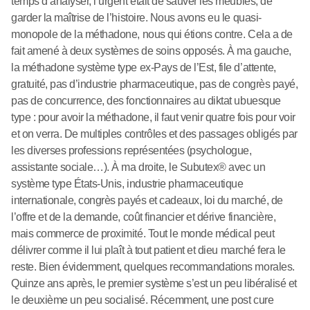
temps d’analyser, l’urgent était de sauver les meubles, de
garder la maîtrise de l’histoire. Nous avons eu le quasi-
monopole de la méthadone, nous qui étions contre. Cela a de
fait amené à deux systèmes de soins opposés. À ma gauche,
la méthadone système type ex-Pays de l’Est, file d’attente,
gratuité, pas d’industrie pharmaceutique, pas de congrès payé,
pas de concurrence, des fonctionnaires au diktat ubuesque
type : pour avoir la méthadone, il faut venir quatre fois pour voir
et on verra. De multiples contrôles et des passages obligés par
les diverses professions représentées (psychologue,
assistante sociale…). À ma droite, le Subutex® avec un
système type États-Unis, industrie pharmaceutique
internationale, congrès payés et cadeaux, loi du marché, de
l’offre et de la demande, coût financier et dérive financière,
mais commerce de proximité. Tout le monde médical peut
délivrer comme il lui plaît à tout patient et dieu marché fera le
reste. Bien évidemment, quelques recommandations morales.
Quinze ans après, le premier système s’est un peu libéralisé et
le deuxième un peu socialisé. Récemment, une post cure