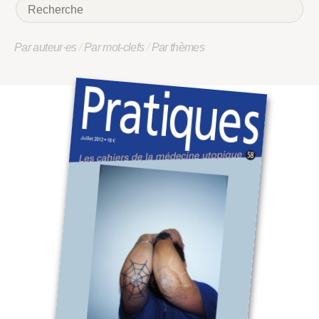
Par auteur·es
/
Par mot-clefs
/
Par thèmes