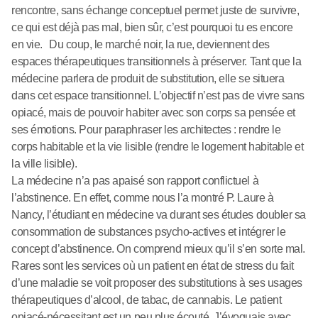
rencontre, sans échange conceptuel permet juste de survivre,
ce qui est déjà pas mal, bien sûr, c’est pourquoi tu es encore
en vie. Du coup, le marché noir, la rue, deviennent des
espaces thérapeutiques transitionnels à préserver. Tant que la
médecine parlera de produit de substitution, elle se situera
dans cet espace transitionnel. L’objectif n’est pas de vivre sans
opiacé, mais de pouvoir habiter avec son corps sa pensée et
ses émotions. Pour paraphraser les architectes : rendre le
corps habitable et la vie lisible (rendre le logement habitable et
la ville lisible).
La médecine n’a pas apaisé son rapport conflictuel à
l’abstinence. En effet, comme nous l’a montré P. Laure à
Nancy, l’étudiant en médecine va durant ses études doubler sa
consommation de substances psycho-actives et intégrer le
concept d’abstinence. On comprend mieux qu’il s’en sorte mal.
Rares sont les services où un patient en état de stress du fait
d’une maladie se voit proposer des substitutions à ses usages
thérapeutiques d’alcool, de tabac, de cannabis. Le patient
opiacé-nécessitant est un peu plus écouté. J’évoquais avec