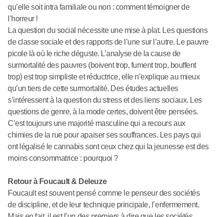
qu’elle soit intra familiale ou non : comment témoigner de
l’horreur !
La question du social nécessite une mise à plat. Les questions
de classe sociale et des rapports de l’une sur l’autre. Le pauvre
picole là où le riche déguste. L’analyse de la cause de
surmortalité des pauvres (boivent trop, fument trop, bouffent
trop) est trop simpliste et réductrice, elle n’explique au mieux
qu’un tiers de cette surmortalité. Des études actuelles
s’intéressent à la question du stress et des liens sociaux. Les
questions de genre, à la mode certes, doivent être pensées.
C’est toujours une majorité masculine qui a recours aux
chimies de la rue pour apaiser ses souffrances. Les pays qui
ont légalisé le cannabis sont ceux chez qui la jeunesse est des
moins consommatrice : pourquoi ?
Retour à Foucault & Deleuze
Foucault est souvent pensé comme le penseur des sociétés
de discipline, et de leur technique principale, l’enfermement.
Mais en fait, il est l’un des premiers à dire que les sociétés