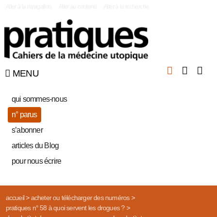
|
Aller à la navigation
Aller au contenu
Aller à la recherche
MENU
qui sommes-nous
n° parus
s’abonner
articles du Blog
pour nous écrire
accueil
>
acheter ou télécharger des numéros
>
pratiques n° 58 à quoi servent les drogues ?
>