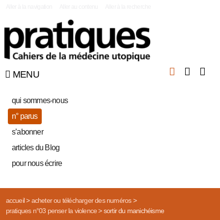
|
Aller à la navigation
Aller au contenu
Aller à la recherche
MENU
qui sommes-nous
n° parus
s’abonner
articles du Blog
pour nous écrire
accueil
>
acheter ou télécharger des numéros
>
pratiques n°03 penser la violence
>
sortir du manichéisme