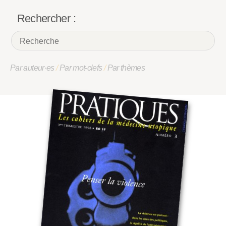
Rechercher :
Par auteur·es
/
Par mot-clefs
/
Par thèmes