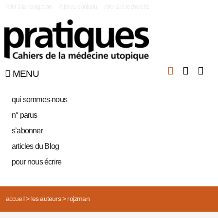
|
Aller à la navigation
Aller au contenu
Aller à la recherche
MENU
qui sommes-nous
n° parus
s’abonner
articles du Blog
pour nous écrire
accueil
>
les auteurs
>
rojzman