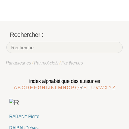
Rechercher :
Par auteur·es
/
Par mot-clefs
/
Par thèmes
Index alphabétique des auteur·es
A
B
C
D
E
F
G
H
I
J
K
L
M
N
O
P
Q
R
S
T
U
V
W
X
Y
Z
RABANY Pierre
RAIBAUD Yves