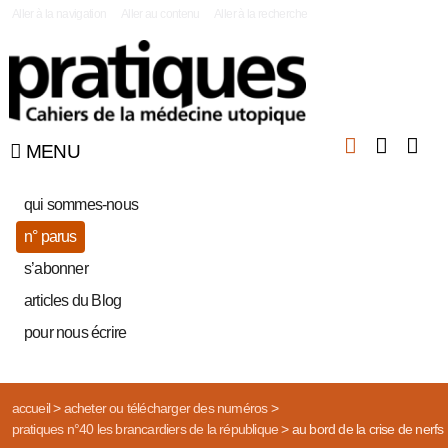
|
Aller à la navigation
Aller au contenu
Aller à la recherche
MENU
qui sommes-nous
n° parus
s’abonner
articles du Blog
pour nous écrire
accueil
>
acheter ou télécharger des numéros
>
pratiques n°40 les brancardiers de la république
>
au bord de la crise de nerfs