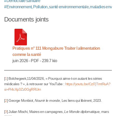
#
Démocratie sanitaire
#
Environnement, Pollution, santé environnementale, maladies envi
Documents joints
Pratiques n° 111 Mongabure Traiter l alimentation
comme la santé
juin 2026
-
PDF
-
239.7 kio
[
1
]
Bolchegeek,11/04/2026, « Pourquoi aime-t-on autant les séries
médicales ? », à retrouver sur YouTube :
https://youtu.be/Czl7jTmtRuA?
si=Pi4cXp3Zz0GgRRUm
[
2
]
George Monbiot,
Nourrir le monde
, Les liens qui libèrent, 2023.
[
3
]
Julian Mischi, Maires en campagnes,
Le Monde diplomatique
, mars