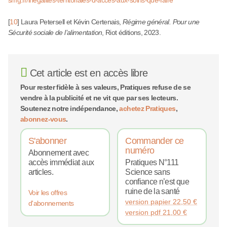
smg.fr/inegalites-territoriales-d-acces-aux-soins-que-faire
[
10
]
Laura Petersell et Kévin Certenais,
Régime général. Pour une
Sécurité sociale de l’alimentation
, Riot éditions, 2023.
Cet article est en accès libre
Pour rester fidèle à ses valeurs, Pratiques refuse de se
vendre à la publicité et ne vit que par ses lecteurs.
Soutenez notre indépendance,
achetez Pratiques
,
abonnez-vous
.
S'abonner
Commander ce
numéro
Abonnement avec
accès immédiat aux
Pratiques N°111
articles.
Science sans
confiance n’est que
ruine de la santé
Voir les offres
version papier
22,50
€
d'abonnements
version pdf
21,00
€