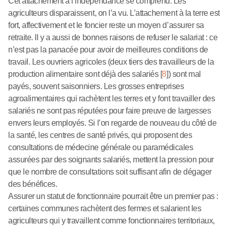
Cet attachement à l’indépendance se comprend. Les
agriculteurs disparaissent, on l’a vu. L’attachement à la terre est
fort, affectivement et le foncier reste un moyen d’assurer sa
retraite. Il y a aussi de bonnes raisons de refuser le salariat : ce
n’est pas la panacée pour avoir de meilleures conditions de
travail. Les ouvriers agricoles (deux tiers des travailleurs de la
production alimentaire sont déjà des salariés
[
8
]
) sont mal
payés, souvent saisonniers. Les grosses entreprises
agroalimentaires qui rachètent les terres et y font travailler des
salariés ne sont pas réputées pour faire preuve de largesses
envers leurs employés. Si l’on regarde de nouveau du côté de
la santé, les centres de santé privés, qui proposent des
consultations de médecine générale ou paramédicales
assurées par des soignants salariés, mettent la pression pour
que le nombre de consultations soit suffisant afin de dégager
des bénéfices.
Assurer un statut de fonctionnaire pourrait être un premier pas :
certaines communes rachètent des fermes et salarient les
agriculteurs qui y travaillent comme fonctionnaires territoriaux,