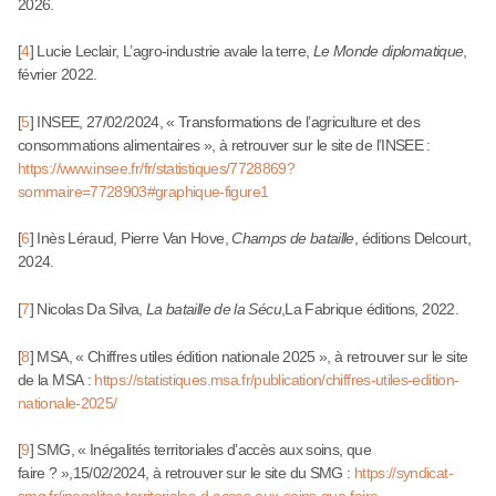
2026.
[
4
]
Lucie Leclair, L’agro-industrie avale la terre,
Le Monde diplomatique
,
février 2022.
[
5
]
INSEE, 27/02/2024, « Transformations de l’agriculture et des
consommations alimentaires », à retrouver sur le site de l’INSEE :
https://www.insee.fr/fr/statistiques/7728869?
sommaire=7728903#graphique-figure1
[
6
]
Inès Léraud, Pierre Van Hove,
Champs de bataille
, éditions Delcourt,
2024.
[
7
]
Nicolas Da Silva,
La bataille de la Sécu
,La Fabrique éditions, 2022.
[
8
]
MSA, « Chiffres utiles édition nationale 2025 », à retrouver sur le site
de la MSA :
https://statistiques.msa.fr/publication/chiffres-utiles-edition-
nationale-2025/
[
9
]
SMG, « Inégalités territoriales d’accès aux soins, que
faire ? »,15/02/2024, à retrouver sur le site du SMG :
https://syndicat-