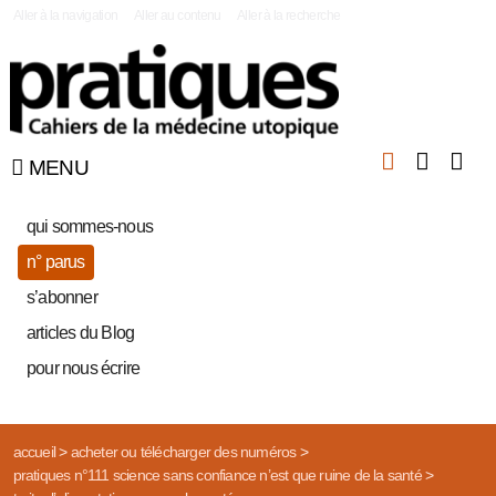
|
Aller à la navigation
Aller au contenu
Aller à la recherche
MENU
qui sommes-nous
n° parus
s’abonner
articles du Blog
pour nous écrire
accueil
>
acheter ou télécharger des numéros
>
pratiques n°111 science sans confiance n’est que ruine de la santé
>