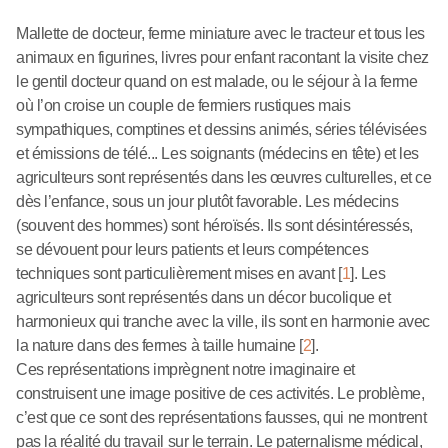
Mallette de docteur, ferme miniature avec le tracteur et tous les
animaux en figurines, livres pour enfant racontant la visite chez
le gentil docteur quand on est malade, ou le séjour à la ferme
où l’on croise un couple de fermiers rustiques mais
sympathiques, comptines et dessins animés, séries télévisées
et émissions de télé... Les soignants (médecins en tête) et les
agriculteurs sont représentés dans les œuvres culturelles, et ce
dès l’enfance, sous un jour plutôt favorable. Les médecins
(souvent des hommes) sont héroïsés. Ils sont désintéressés,
se dévouent pour leurs patients et leurs compétences
techniques sont particulièrement mises en avant
[
1
]
. Les
agriculteurs sont représentés dans un décor bucolique et
harmonieux qui tranche avec la ville, ils sont en harmonie avec
la nature dans des fermes à taille humaine
[
2
]
.
Ces représentations imprègnent notre imaginaire et
construisent une image positive de ces activités. Le problème,
c’est que ce sont des représentations fausses, qui ne montrent
pas la réalité du travail sur le terrain. Le paternalisme médical,