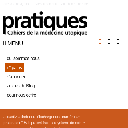
|
Aller à la navigation
Aller au contenu
Aller à la recherche
MENU
qui sommes-nous
n° parus
s’abonner
articles du Blog
pour nous écrire
accueil
>
acheter ou télécharger des numéros
>
pratiques n°95 le patient face au système de soin
>