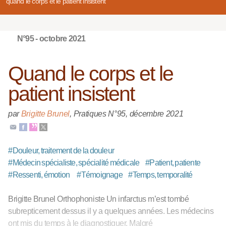
quand le corps et le patient insistent
N°95 - octobre 2021
Quand le corps et le
patient insistent
par
Brigitte Brunel
,
Pratiques N°95
,
décembre 2021
#
Douleur, traitement de la douleur
#
Médecin spécialiste, spécialité médicale
#
Patient, patiente
#
Ressenti, émotion
#
Témoignage
#
Temps, temporalité
Brigitte Brunel Orthophoniste Un infarctus m’est tombé
subrepticement dessus il y a quelques années. Les médecins
ont mis du temps à le diagnostiquer. Malgré