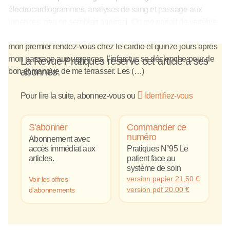
électrocardiogrammes, analyses de sang et passage aux
urgences, rien ne semblait anormal. On me parlait de vertèbre
déplacée pour expliquer ces douleurs. Plus d’un mois après
mon premier rendez-vous chez le cardio et quinze jours après
mon passage aux urgences, l’infarctus se déclenche pour de
La Revue Pratiques réserve cet article à ses
abonnés.
bon et manque de me terrasser. Les (…)
Pour lire la suite, abonnez-vous ou
Identifiez-vous
S'abonner
Commander ce
numéro
Abonnement avec
accès immédiat aux
Pratiques N°95 Le
articles.
patient face au
système de soin
version papier
21,50
€
Voir les offres
version pdf
20,00
€
d'abonnements