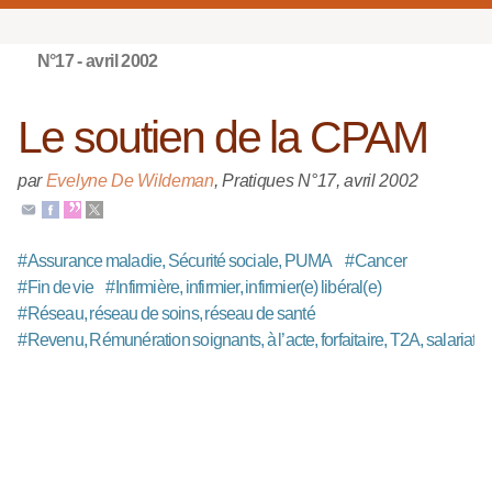
N°17 - avril 2002
Le soutien de la CPAM
par
Evelyne De Wildeman
,
Pratiques N°17
,
avril 2002
#
Assurance maladie, Sécurité sociale, PUMA
#
Cancer
#
Fin de vie
#
Infirmière, infirmier, infirmier(e) libéral(e)
#
Réseau, réseau de soins, réseau de santé
#
Revenu, Rémunération soignants, à l’acte, forfaitaire, T2A, salariat