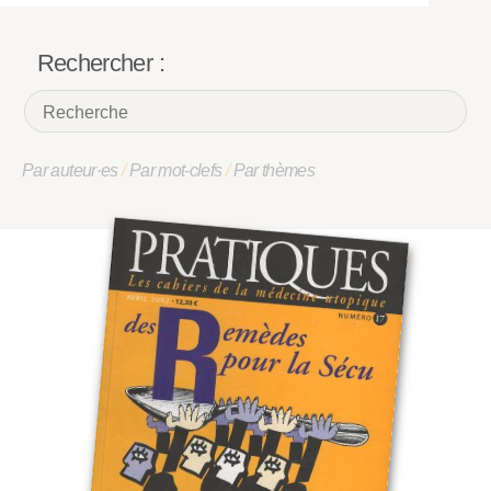
Rechercher :
Par auteur·es
/
Par mot-clefs
/
Par thèmes