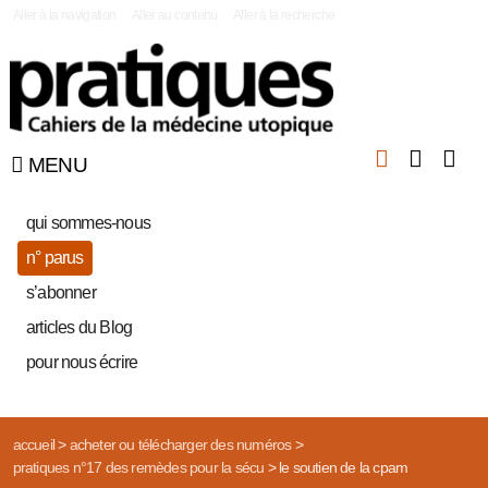
|
Aller à la navigation
Aller au contenu
Aller à la recherche
MENU
qui sommes-nous
n° parus
s’abonner
articles du Blog
pour nous écrire
accueil
>
acheter ou télécharger des numéros
>
pratiques n°17 des remèdes pour la sécu
>
le soutien de la cpam