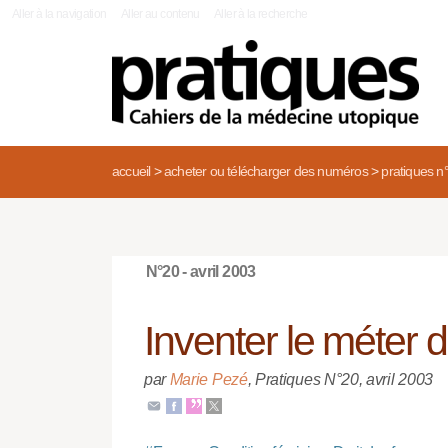
|
Aller à la navigation
Aller au contenu
Aller à la recherche
accueil
>
acheter ou télécharger des numéros
>
pratiques n
N°20 - avril 2003
Inventer le méter d
par
Marie Pezé
,
Pratiques N°20
,
avril 2003