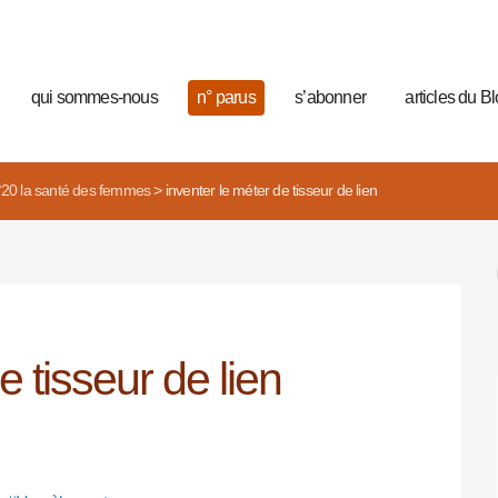
qui sommes-nous
n° parus
s’abonner
articles du B
°20 la santé des femmes
>
inventer le méter de tisseur de lien
e tisseur de lien