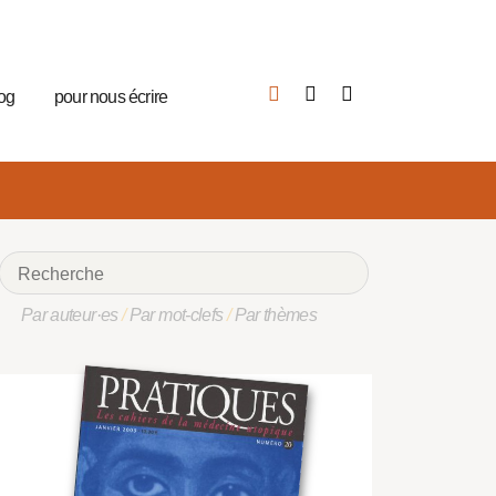
log
pour nous écrire
Par auteur·es
/
Par mot-clefs
/
Par thèmes