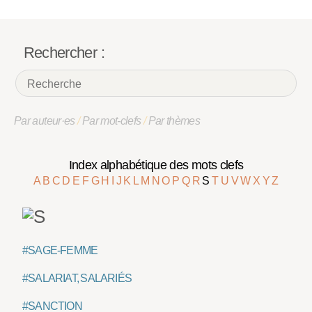
Rechercher :
Par auteur·es
/
Par mot-clefs
/
Par thèmes
Index alphabétique des mots clefs
A
B
C
D
E
F
G
H
I
J
K
L
M
N
O
P
Q
R
S
T
U
V
W
X
Y
Z
#SAGE-FEMME
#SALARIAT, SALARIÉS
#SANCTION