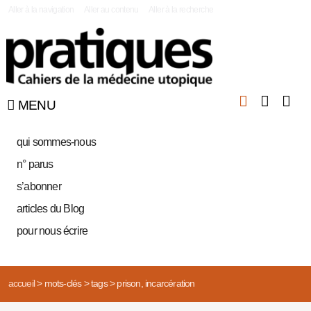
|
Aller à la navigation
Aller au contenu
Aller à la recherche
MENU
qui sommes-nous
n° parus
s’abonner
articles du Blog
pour nous écrire
accueil
>
mots-clés
>
tags
>
prison, incarcération