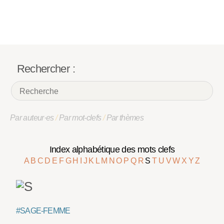
Rechercher :
Par auteur·es
/
Par mot-clefs
/
Par thèmes
Index alphabétique des mots clefs
A
B
C
D
E
F
G
H
I
J
K
L
M
N
O
P
Q
R
S
T
U
V
W
X
Y
Z
#SAGE-FEMME