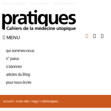
|
Aller à la navigation
Aller au contenu
Aller à la recherche
MENU
qui sommes-nous
n° parus
s’abonner
articles du Blog
pour nous écrire
accueil
>
mots-clés
>
tags
>
stéréotypes