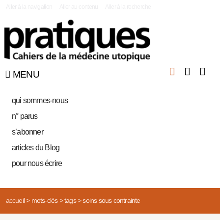
|
Aller à la navigation
Aller au contenu
Aller à la recherche
MENU
qui sommes-nous
n° parus
s’abonner
articles du Blog
pour nous écrire
accueil
>
mots-clés
>
tags
>
soins sous contrainte