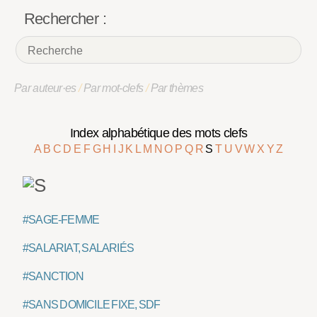
Rechercher :
Par auteur·es
/
Par mot-clefs
/
Par thèmes
Index alphabétique des mots clefs
A
B
C
D
E
F
G
H
I
J
K
L
M
N
O
P
Q
R
S
T
U
V
W
X
Y
Z
#SAGE-FEMME
#SALARIAT, SALARIÉS
#SANCTION
#SANS DOMICILE FIXE, SDF