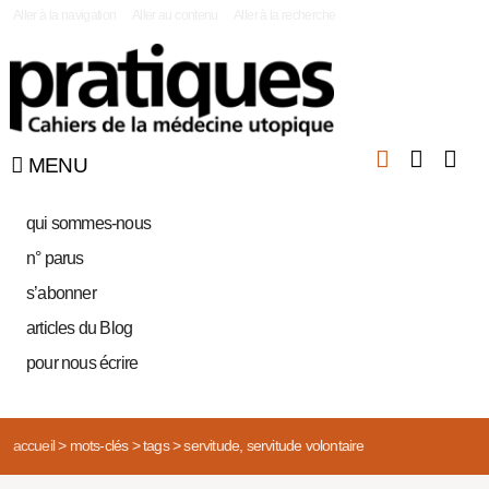
|
Aller à la navigation
Aller au contenu
Aller à la recherche
MENU
qui sommes-nous
n° parus
s’abonner
articles du Blog
pour nous écrire
accueil
>
mots-clés
>
tags
>
servitude, servitude volontaire