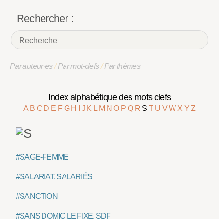
Rechercher :
Par auteur·es
/
Par mot-clefs
/
Par thèmes
Index alphabétique des mots clefs
A
B
C
D
E
F
G
H
I
J
K
L
M
N
O
P
Q
R
S
T
U
V
W
X
Y
Z
#SAGE-FEMME
#SALARIAT, SALARIÉS
#SANCTION
#SANS DOMICILE FIXE, SDF