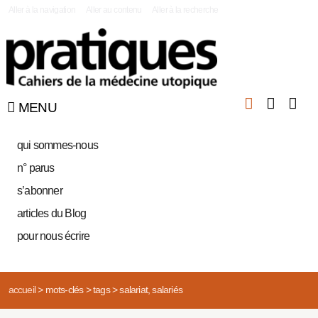
|
Aller à la navigation
Aller au contenu
Aller à la recherche
MENU
qui sommes-nous
n° parus
s’abonner
articles du Blog
pour nous écrire
accueil
>
mots-clés
>
tags
>
salariat, salariés