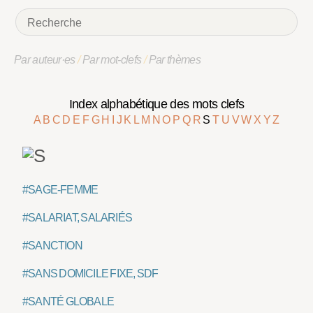
Par auteur·es
/
Par mot-clefs
/
Par thèmes
Index alphabétique des mots clefs
A
B
C
D
E
F
G
H
I
J
K
L
M
N
O
P
Q
R
S
T
U
V
W
X
Y
Z
#SAGE-FEMME
#SALARIAT, SALARIÉS
#SANCTION
#SANS DOMICILE FIXE, SDF
#SANTÉ GLOBALE