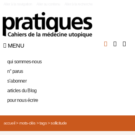
|
Aller à la navigation
Aller au contenu
Aller à la recherche
MENU
qui sommes-nous
n° parus
s’abonner
articles du Blog
pour nous écrire
accueil
>
mots-clés
>
tags
>
sollicitude