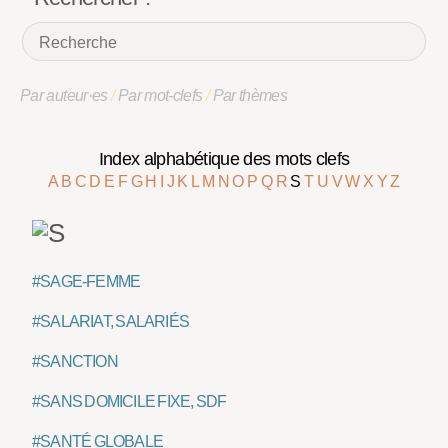
Par auteur·es
/
Par mot-clefs
/
Par thèmes
Index alphabétique des mots clefs
A
B
C
D
E
F
G
H
I
J
K
L
M
N
O
P
Q
R
S
T
U
V
W
X
Y
Z
#SAGE-FEMME
#SALARIAT, SALARIÉS
#SANCTION
#SANS DOMICILE FIXE, SDF
#SANTÉ GLOBALE