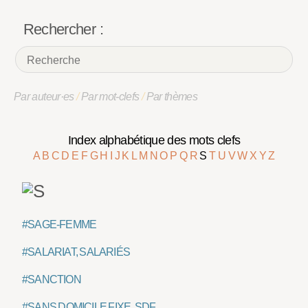
Rechercher :
Par auteur·es
/
Par mot-clefs
/
Par thèmes
Index alphabétique des mots clefs
A
B
C
D
E
F
G
H
I
J
K
L
M
N
O
P
Q
R
S
T
U
V
W
X
Y
Z
#SAGE-FEMME
#SALARIAT, SALARIÉS
#SANCTION
#SANS DOMICILE FIXE, SDF