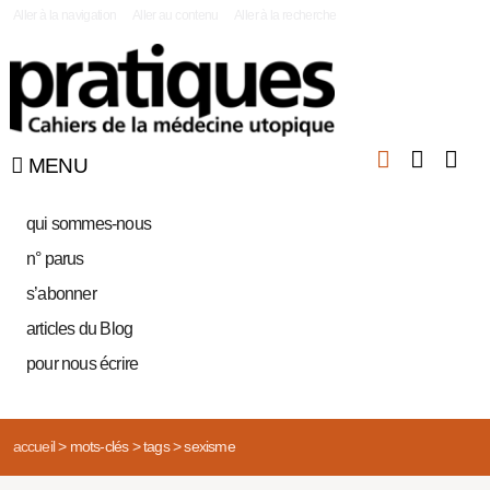
|
Aller à la navigation
Aller au contenu
Aller à la recherche
MENU
qui sommes-nous
n° parus
s’abonner
articles du Blog
pour nous écrire
accueil
>
mots-clés
>
tags
>
sexisme