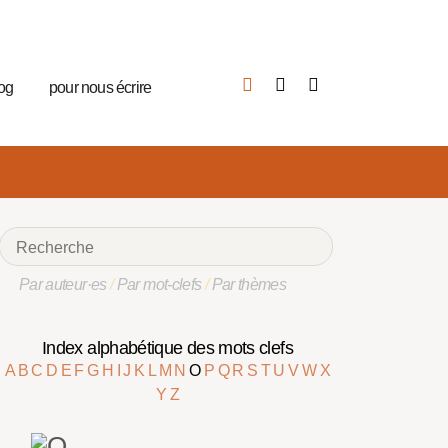
log
pour nous écrire
Par auteur·es
/
Par mot-clefs
/
Par thèmes
Index alphabétique des mots clefs
A
B
C
D
E
F
G
H
I
J
K
L
M
N
O
P
Q
R
S
T
U
V
W
X
Y
Z