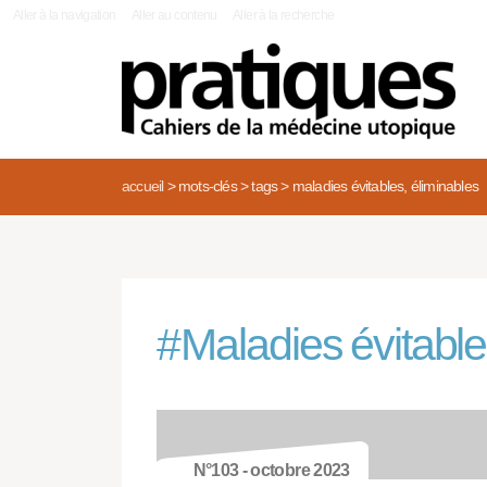
|
Aller à la navigation
Aller au contenu
Aller à la recherche
accueil
>
mots-clés
>
tags
>
maladies évitables, éliminables
#
Maladies évitable
N°103 - octobre 2023