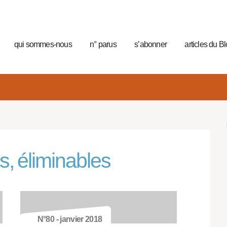
qui sommes-nous
n° parus
s’abonner
articles du B
s, éliminables
N°80 - janvier 2018