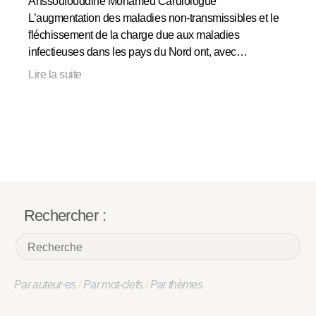
Anssoufouddine Mohamed Cardiologue
L’augmentation des maladies non-transmissibles et le
fléchissement de la charge due aux maladies
infectieuses dans les pays du Nord ont, avec…
Lire la suite
Rechercher :
Par auteur·es
/
Par mot-clefs
/
Par thèmes