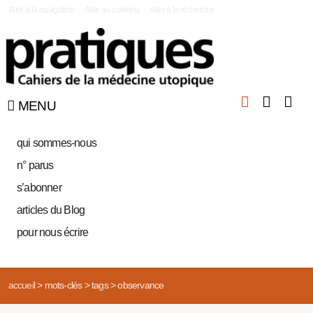
|
Aller à la navigation
Aller au contenu
Aller à la recherche
MENU
qui sommes-nous
n° parus
s’abonner
articles du Blog
pour nous écrire
accueil
>
mots-clés
>
tags
>
observance