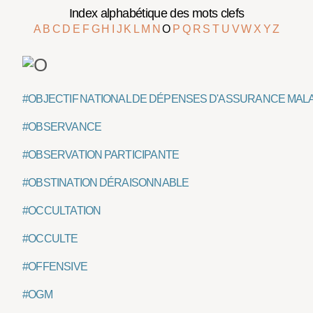
Index alphabétique des mots clefs
A
B
C
D
E
F
G
H
I
J
K
L
M
N
O
P
Q
R
S
T
U
V
W
X
Y
Z
#OBJECTIF NATIONAL DE DÉPENSES D'ASSURANCE MAL
#OBSERVANCE
#OBSERVATION PARTICIPANTE
#OBSTINATION DÉRAISONNABLE
#OCCULTATION
#OCCULTE
#OFFENSIVE
#OGM