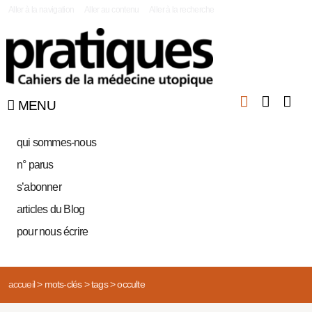
|
Aller à la navigation
Aller au contenu
Aller à la recherche
MENU
qui sommes-nous
n° parus
s’abonner
articles du Blog
pour nous écrire
accueil
>
mots-clés
>
tags
>
occulte