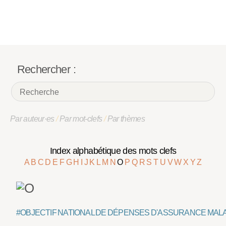
Rechercher :
Par auteur·es
/
Par mot-clefs
/
Par thèmes
Index alphabétique des mots clefs
A
B
C
D
E
F
G
H
I
J
K
L
M
N
O
P
Q
R
S
T
U
V
W
X
Y
Z
#OBJECTIF NATIONAL DE DÉPENSES D'ASSURANCE MAL