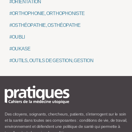
#ORIENTATION
#ORTHOPHONIE, ORTHOPHONISTE
#OSTHÉOPATHIE, OSTHÉOPATHE
#OUBLI
#OUKASE
#OUTILS, OUTILS DE GESTION, GESTION
Des citoyens, soignants, chercheurs, patients, s’interrogent sur le soin
et la santé dans toutes ses composantes : conditions de vie, de travail,
environnement et défendent une politique de santé qui permette à