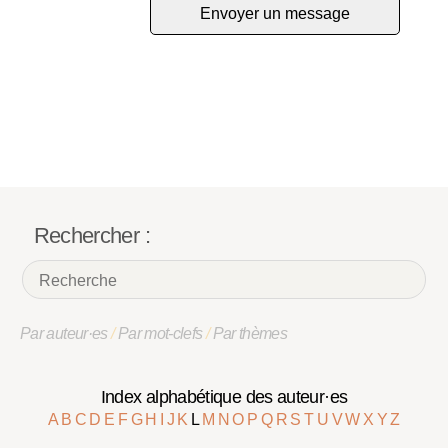
Rechercher :
Par auteur·es
/
Par mot-clefs
/
Par thèmes
Index alphabétique des auteur·es
A
B
C
D
E
F
G
H
I
J
K
L
M
N
O
P
Q
R
S
T
U
V
W
X
Y
Z