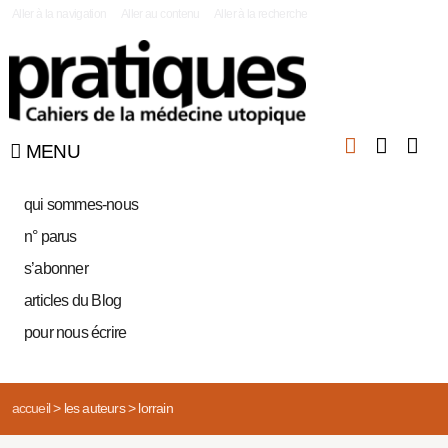
|
Aller à la navigation
Aller au contenu
Aller à la recherche
MENU
qui sommes-nous
n° parus
s’abonner
articles du Blog
pour nous écrire
accueil
>
les auteurs
>
lorrain