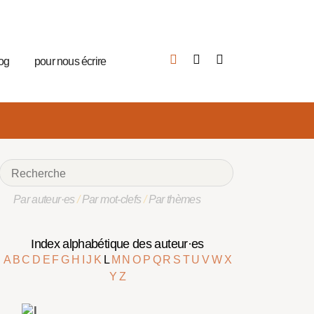
log
pour nous écrire
Par auteur·es
/
Par mot-clefs
/
Par thèmes
Index alphabétique des auteur·es
A
B
C
D
E
F
G
H
I
J
K
L
M
N
O
P
Q
R
S
T
U
V
W
X
Y
Z