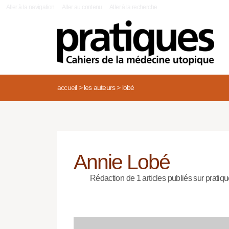
|
Aller à la navigation
Aller au contenu
Aller à la recherche
accueil
>
les auteurs
>
lobé
Annie Lobé
Rédaction de 1 articles publiés sur pratiqu