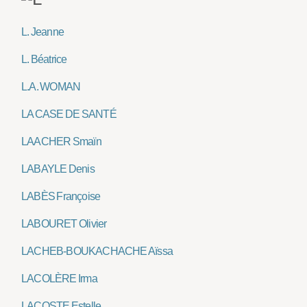
L. Jeanne
L. Béatrice
L.A. WOMAN
LA CASE DE SANTÉ
LAACHER Smaïn
LABAYLE Denis
LABÈS Françoise
LABOURET Olivier
LACHEB-BOUKACHACHE Aïssa
LACOLÈRE Irma
LACOSTE Estelle