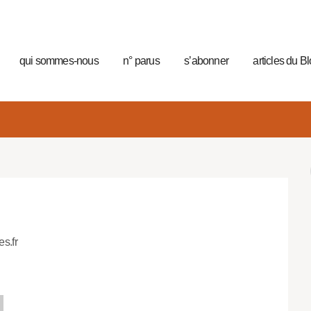
qui sommes-nous
n° parus
s’abonner
articles du B
es.fr