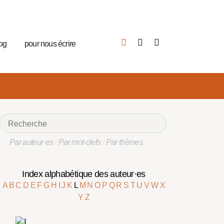
log
pour nous écrire
Par auteur·es
/
Par mot-clefs
/
Par thèmes
Index alphabétique des auteur·es
A
B
C
D
E
F
G
H
I
J
K
L
M
N
O
P
Q
R
S
T
U
V
W
X
Y
Z