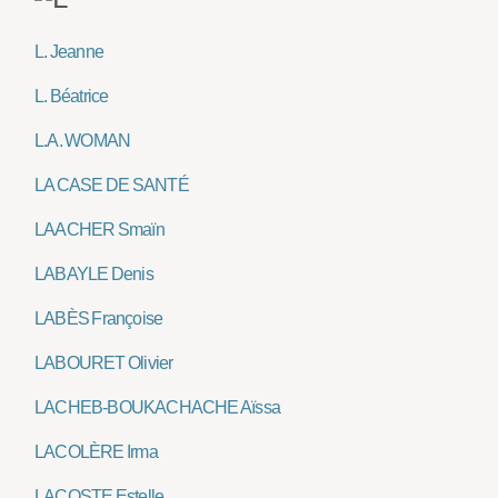
L. Jeanne
L. Béatrice
L.A. WOMAN
LA CASE DE SANTÉ
LAACHER Smaïn
LABAYLE Denis
LABÈS Françoise
LABOURET Olivier
LACHEB-BOUKACHACHE Aïssa
LACOLÈRE Irma
LACOSTE Estelle