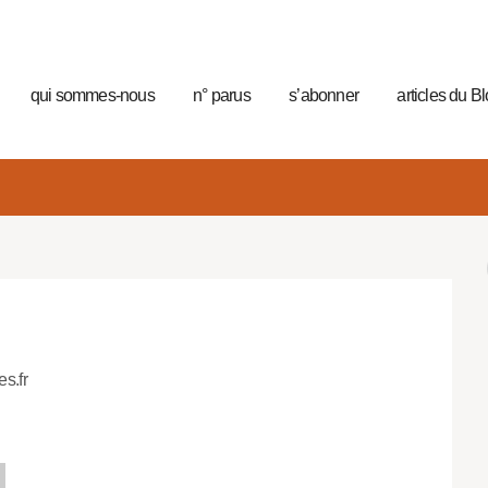
qui sommes-nous
n° parus
s’abonner
articles du B
es.fr