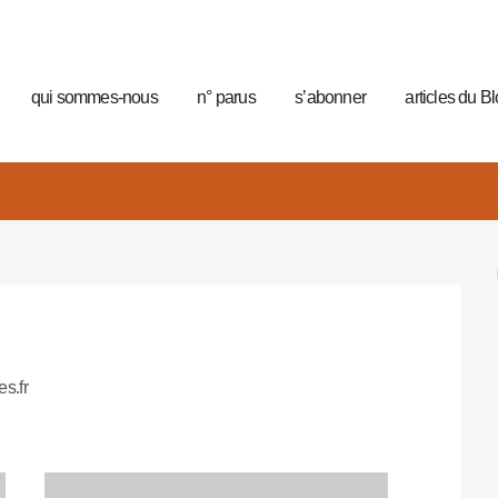
qui sommes-nous
n° parus
s’abonner
articles du B
es.fr