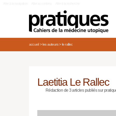
|
Aller à la navigation
Aller au contenu
Aller à la recherche
accueil
>
les auteurs
>
le rallec
Laetitia Le Rallec
Rédaction de 3 articles publiés sur pratiqu