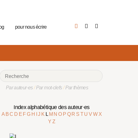
log
pour nous écrire
Par auteur·es
/
Par mot-clefs
/
Par thèmes
Index alphabétique des auteur·es
A
B
C
D
E
F
G
H
I
J
K
L
M
N
O
P
Q
R
S
T
U
V
W
X
Y
Z