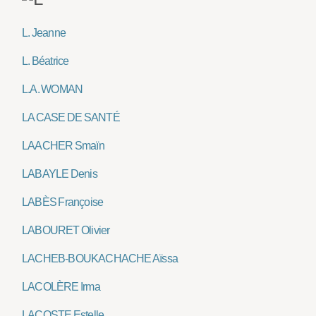
L. Jeanne
L. Béatrice
L.A. WOMAN
LA CASE DE SANTÉ
LAACHER Smaïn
LABAYLE Denis
LABÈS Françoise
LABOURET Olivier
LACHEB-BOUKACHACHE Aïssa
LACOLÈRE Irma
LACOSTE Estelle