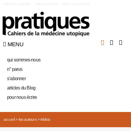
|
Aller à la navigation
Aller au contenu
Aller à la recherche
MENU
qui sommes-nous
n° parus
s’abonner
articles du Blog
pour nous écrire
accueil
>
les auteurs
>
lebloa