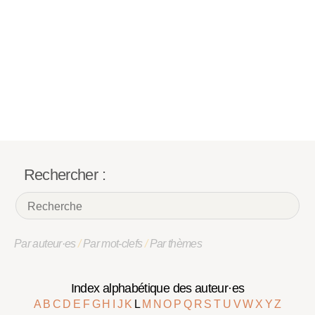
Rechercher :
Par auteur·es
/
Par mot-clefs
/
Par thèmes
Index alphabétique des auteur·es
A
B
C
D
E
F
G
H
I
J
K
L
M
N
O
P
Q
R
S
T
U
V
W
X
Y
Z