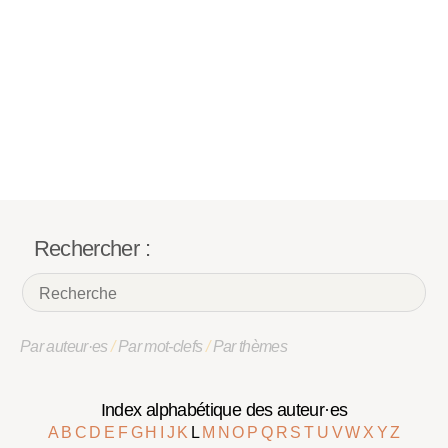
Rechercher :
Par auteur·es
/
Par mot-clefs
/
Par thèmes
Index alphabétique des auteur·es
A
B
C
D
E
F
G
H
I
J
K
L
M
N
O
P
Q
R
S
T
U
V
W
X
Y
Z