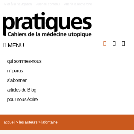
|
Aller à la navigation
Aller au contenu
Aller à la recherche
MENU
qui sommes-nous
n° parus
s’abonner
articles du Blog
pour nous écrire
accueil
>
les auteurs
>
lafontaine