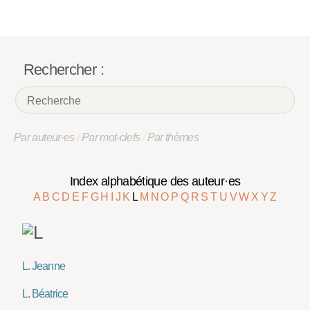
Rechercher :
Par auteur·es
/
Par mot-clefs
/
Par thèmes
Index alphabétique des auteur·es
A
B
C
D
E
F
G
H
I
J
K
L
M
N
O
P
Q
R
S
T
U
V
W
X
Y
Z
L. Jeanne
L. Béatrice