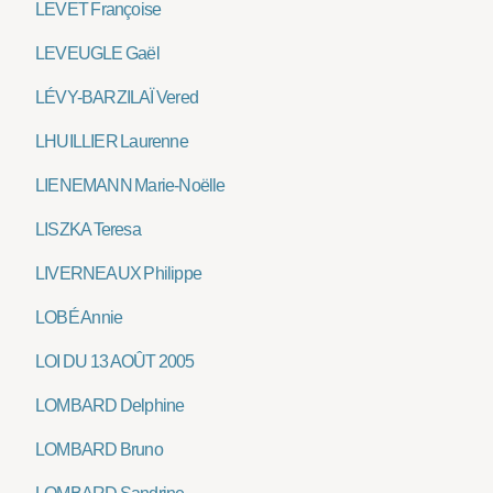
LEVET Françoise
LEVEUGLE Gaël
LÉVY-BARZILAÏ Vered
LHUILLIER Laurenne
LIENEMANN Marie-Noëlle
LISZKA Teresa
LIVERNEAUX Philippe
LOBÉ Annie
LOI DU 13 AOÛT 2005
LOMBARD Delphine
LOMBARD Bruno