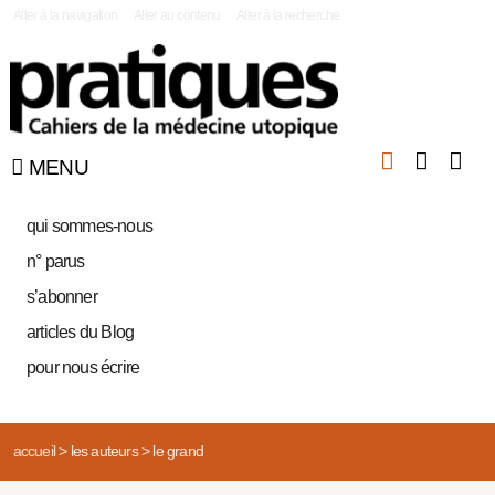
|
Aller à la navigation
Aller au contenu
Aller à la recherche
MENU
qui sommes-nous
n° parus
s’abonner
articles du Blog
pour nous écrire
accueil
>
les auteurs
>
le grand