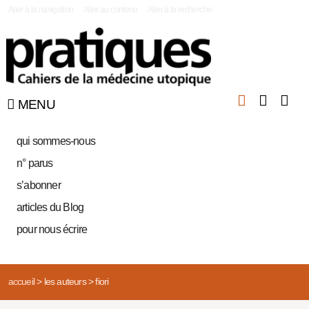
|
Aller à la navigation
Aller au contenu
Aller à la recherche
MENU
qui sommes-nous
n° parus
s’abonner
articles du Blog
pour nous écrire
accueil
>
les auteurs
>
fiori