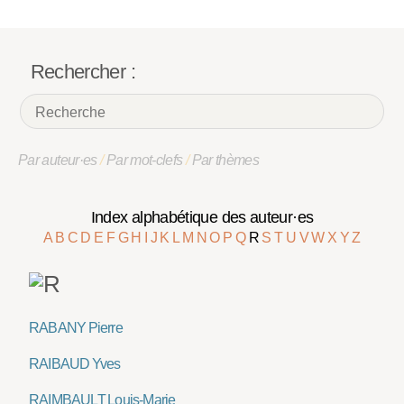
Rechercher :
Par auteur·es
/
Par mot-clefs
/
Par thèmes
Index alphabétique des auteur·es
A
B
C
D
E
F
G
H
I
J
K
L
M
N
O
P
Q
R
S
T
U
V
W
X
Y
Z
RABANY Pierre
RAIBAUD Yves
RAIMBAULT Louis-Marie