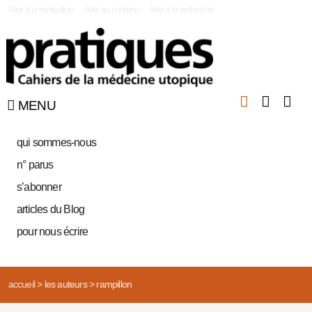
|
Aller à la navigation
Aller au contenu
Aller à la recherche
MENU
qui sommes-nous
n° parus
s’abonner
articles du Blog
pour nous écrire
accueil
>
les auteurs
>
rampillon