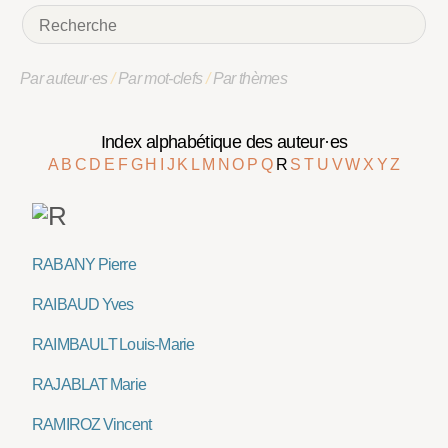
Par auteur·es
/
Par mot-clefs
/
Par thèmes
Index alphabétique des auteur·es
A
B
C
D
E
F
G
H
I
J
K
L
M
N
O
P
Q
R
S
T
U
V
W
X
Y
Z
RABANY Pierre
RAIBAUD Yves
RAIMBAULT Louis-Marie
RAJABLAT Marie
RAMIROZ Vincent