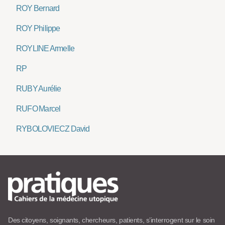
ROY Bernard
ROY Philippe
ROYLINE Armelle
RP
RUBY Aurélie
RUFO Marcel
RYBOLOVIECZ David
Des citoyens, soignants, chercheurs, patients, s’interrogent sur le soin