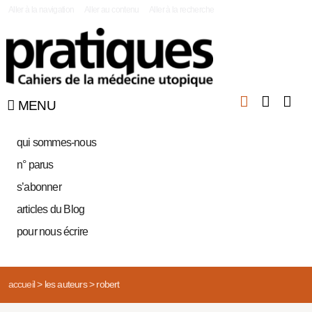
|
Aller à la navigation
Aller au contenu
Aller à la recherche
MENU
qui sommes-nous
n° parus
s’abonner
articles du Blog
pour nous écrire
accueil
>
les auteurs
>
robert