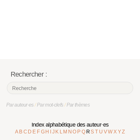
Rechercher :
Par auteur·es
/
Par mot-clefs
/
Par thèmes
Index alphabétique des auteur·es
A
B
C
D
E
F
G
H
I
J
K
L
M
N
O
P
Q
R
S
T
U
V
W
X
Y
Z