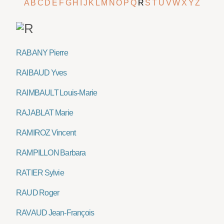
A
B
C
D
E
F
G
H
I
J
K
L
M
N
O
P
Q
R
S
T
U
V
W
X
Y
Z
RABANY Pierre
RAIBAUD Yves
RAIMBAULT Louis-Marie
RAJABLAT Marie
RAMIROZ Vincent
RAMPILLON Barbara
RATIER Sylvie
RAUD Roger
RAVAUD Jean-François