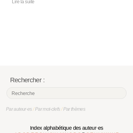
Lire la suite
Rechercher :
Par auteur·es
/
Par mot-clefs
/
Par thèmes
Index alphabétique des auteur·es