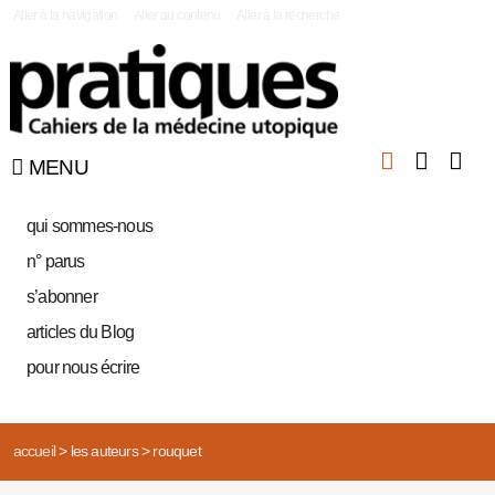
|
Aller à la navigation
Aller au contenu
Aller à la recherche
MENU
qui sommes-nous
n° parus
s’abonner
articles du Blog
pour nous écrire
accueil
>
les auteurs
>
rouquet