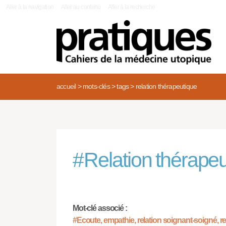
|
Aller à la navigation
Aller au contenu
Aller à la recherche
accueil
>
mots-clés
>
tags
>
relation thérapeutique
#
Relation thérape
Mot-clé associé :
#Ecoute, empathie, relation soignant-soigné, re