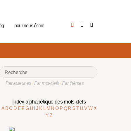
log
pour nous écrire
Par auteur·es
/
Par mot-clefs
/
Par thèmes
Index alphabétique des mots clefs
A
B
C
D
E
F
G
H
I
J
K
L
M
N
O
P
Q
R
S
T
U
V
W
X
Y
Z