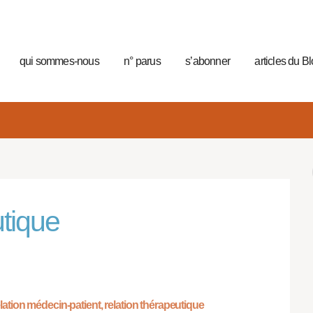
qui sommes-nous
n° parus
s’abonner
articles du B
utique
lation médecin-patient, relation thérapeutique