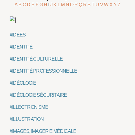
A
B
C
D
E
F
G
H
I
J
K
L
M
N
O
P
Q
R
S
T
U
V
W
X
Y
Z
#IDÉES
#IDENTITÉ
#IDENTITÉ CULTURELLE
#IDENTITÉ PROFESSIONNELLE
#IDÉOLOGIE
#IDÉOLOGIE SÉCURITAIRE
#ILLECTRONISME
#ILLUSTRATION
#IMAGES, IMAGERIE MÉDICALE