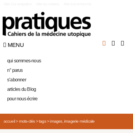
|
Aller à la navigation
Aller au contenu
Aller à la recherche
MENU
qui sommes-nous
n° parus
s’abonner
articles du Blog
pour nous écrire
accueil
>
mots-clés
>
tags
>
images, imagerie médicale