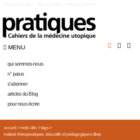
|
Aller à la navigation
Aller au contenu
Aller à la recherche
MENU
qui sommes-nous
n° parus
s’abonner
articles du Blog
pour nous écrire
accueil
>
mots-clés
>
tags
>
instituts thérapeutiques, éducatifs et pédagogiques ditep