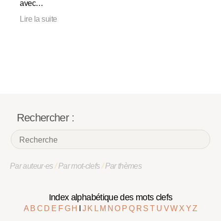
avec…
Lire la suite
Rechercher :
Par auteur·es
/
Par mot-clefs
/
Par thèmes
Index alphabétique des mots clefs
A
B
C
D
E
F
G
H
I
J
K
L
M
N
O
P
Q
R
S
T
U
V
W
X
Y
Z