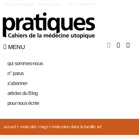
|
Aller à la navigation
Aller au contenu
Aller à la recherche
MENU
qui sommes-nous
n° parus
s’abonner
articles du Blog
pour nous écrire
accueil
>
mots-clés
>
tags
>
instruction dans la famille, ief