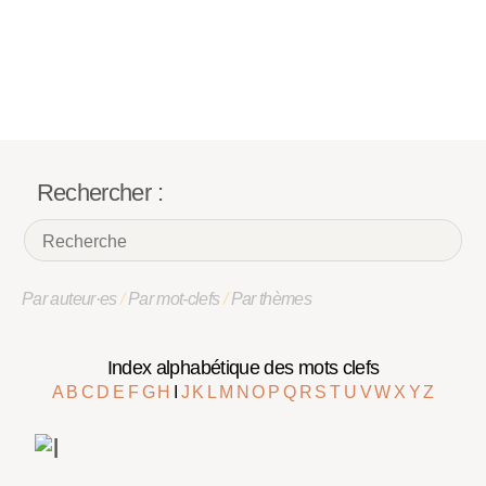
Rechercher :
Par auteur·es
/
Par mot-clefs
/
Par thèmes
Index alphabétique des mots clefs
A
B
C
D
E
F
G
H
I
J
K
L
M
N
O
P
Q
R
S
T
U
V
W
X
Y
Z