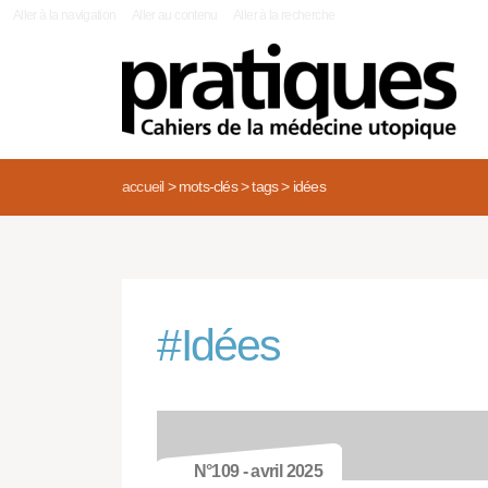
|
Aller à la navigation
Aller au contenu
Aller à la recherche
accueil
>
mots-clés
>
tags
>
idées
#
Idées
N°109 - avril 2025