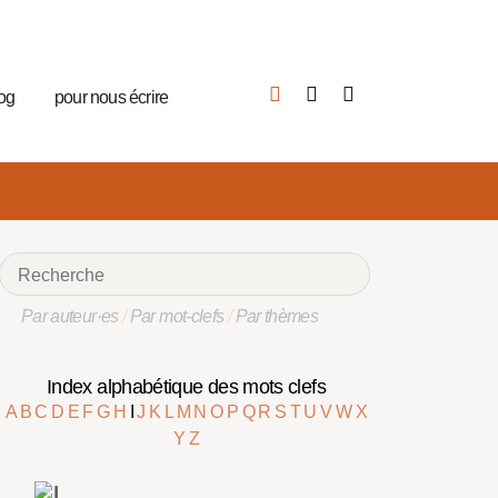
log
pour nous écrire
Par auteur·es
/
Par mot-clefs
/
Par thèmes
Index alphabétique des mots clefs
A
B
C
D
E
F
G
H
I
J
K
L
M
N
O
P
Q
R
S
T
U
V
W
X
Y
Z