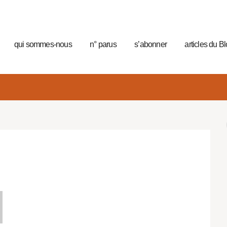
qui sommes-nous
n° parus
s’abonner
articles du B